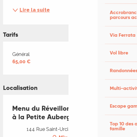
Lire la suite
Accrobranch
parcours ac
Tarifs
Via Ferrata
Vol libre
Tarifs 2026
Général
65,00 €
Randonnées
Localisation
Multi-activi
Escape game
Menu du Réveillon et du Nouvel An
à la Petite Auberge
Top 10 des a
famille
144 Rue Saint-Urcisse, 46000 Cahors