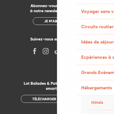
Abonnez-vous gratuitement
à notre newsletter mensuelle
Voyager sans v
JE M'ABONNE
Circuits routier
Suivez-nous sur les réseaux !
Idées de séjou
Expériences à 
Grands Evènem
Lot Balades & Patrimoines sur votre
Hébergements
smartphone
TÉLÉCHARGER L'APPLICATION
Hôtels