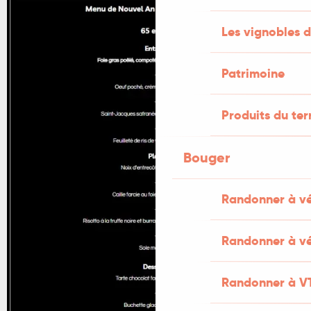
Les vignobles d
Patrimoine
Produits du ter
Bouger
Randonner à v
Randonner à vé
Randonner à V