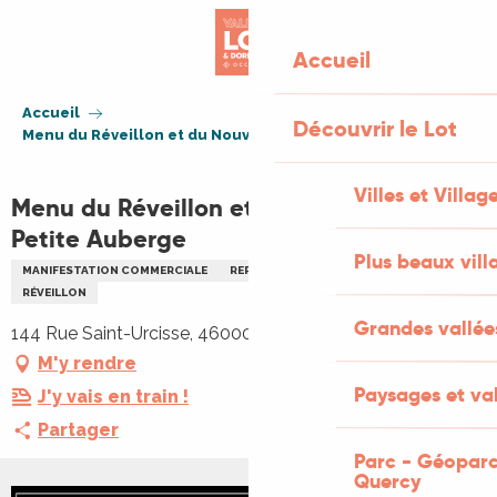
Aller
au
Accueil
contenu
principal
Accueil
Découvrir le Lot
Menu du Réveillon et du Nouvel An à la Petite Auberge
Villes et Villag
Menu du Réveillon et du Nouvel An à la
Petite Auberge
Plus beaux vill
MANIFESTATION COMMERCIALE
REPAS
GASTRONOMIE
REPAS
RÉVEILLON
Grandes vallée
144 Rue Saint-Urcisse, 46000 Cahors
M'y rendre
Paysages et val
J'y vais en train !
Partager
Parc - Géoparc
Quercy