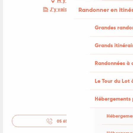
M'y rendre
Randonner en itiné
J'y vais en train !
Grandes rando
Grands itinérai
Randonnées à c
Le Tour du Lot 
Hébergements 
Hébergemen
05 65 36 72
▒▒