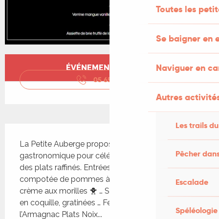
Toutes les peti
Se baigner en e
Ouverture et coordonnées
Naviguer en c
ÉVÉNEMENT TERMINÉ
05 65 36 72
▒▒
Autres activités
Les trails du
Description
La Petite Auberge propose un menu 
Pêcher dans
gastronomique pour célébrer le Nouvel An avec 
des plats raffinés. Entrées Foie gras poêlé, 
compotée de pommes à la vanille … Œuf poché, 
Escalade
crème aux morilles 🐥 … Saint-Jacques safranées 
en coquille, gratinées … Feuilleté de ris de veau à 
Spéléologie
l’Armagnac Plats Noix...