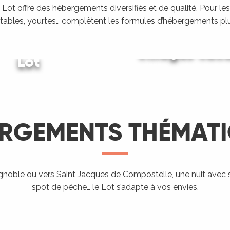
Lot offre des hébergements diversifiés et de qualité. Pour les
tables, yourtes… complètent les formules d’hébergements plu
ing dans le
Villages vac
Lot
Gîtes et locations
LIRE LA SUITE
LIRE LA SUITE
LIRE LA SUITE
RGEMENTS THÉMAT
Hébergement
proposant
l’accueil des
ignoble ou vers Saint Jacques de Compostelle, une nuit avec 
Aires de
Hé
spot de pêche… le Lot s’adapte à vos envies.
ndo Etape
Chevaux
campings-car
ra
LIRE LA SUITE
LIRE LA SUITE