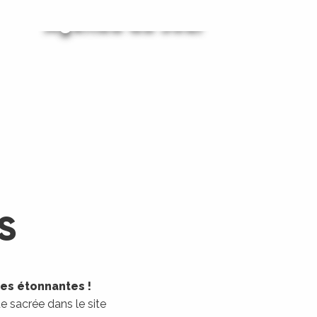
Agenda du Jour
Agenda du Week-End
LIRE LA SUITE
LIRE LA SUITE
S
les étonnantes !
 sacrée dans le site