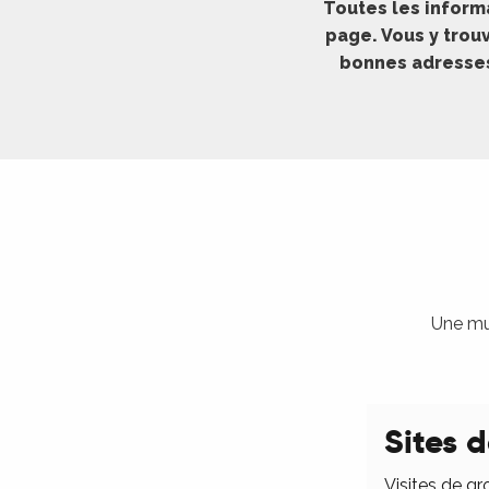
Toutes les inform
ches,
page. Vous y trouv
 et
bonnes adresses 
car
ues
a
ents
es
ents
es
ités
Une mul
ames
piste
Sites d
 faire
Visites de gr