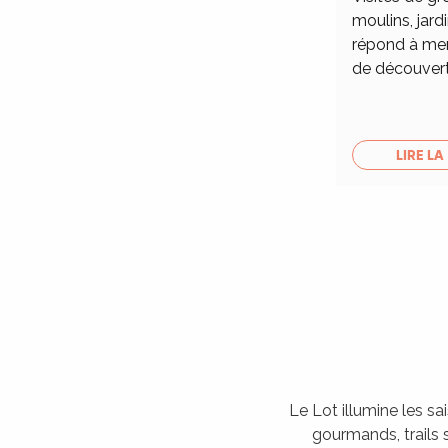
moulins, jardi
répond à merv
de découver
LIRE LA
Le Lot illumine les sa
gourmands, trails s