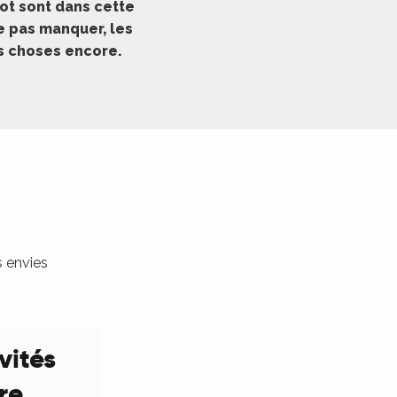
ot sont dans cette
ne pas manquer, les
es choses encore.
s envies
vités
ure