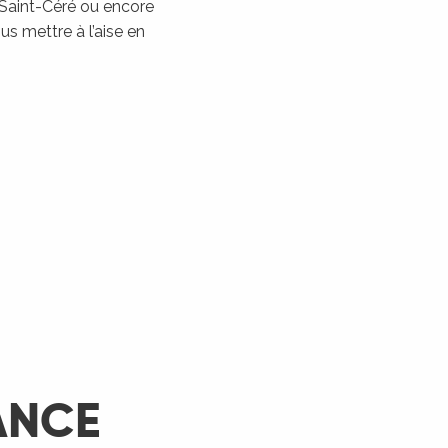
 Saint-Céré ou encore
Les Montgolfiades à
s mettre à l’aise en
Rocamadour
Rocamadour
LIRE LA SUITE
ANCE