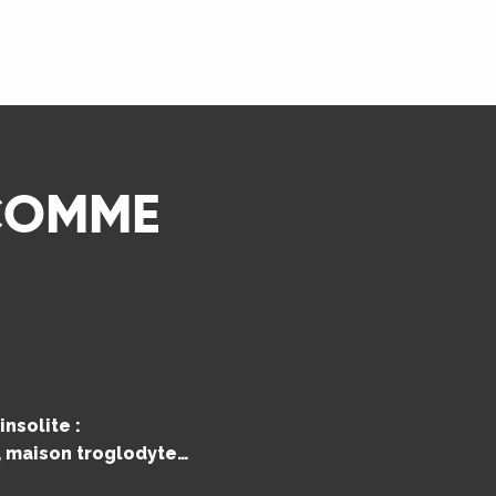
LIRE LA SUITE
 COMME
nsolite :
e, maison troglodyte…