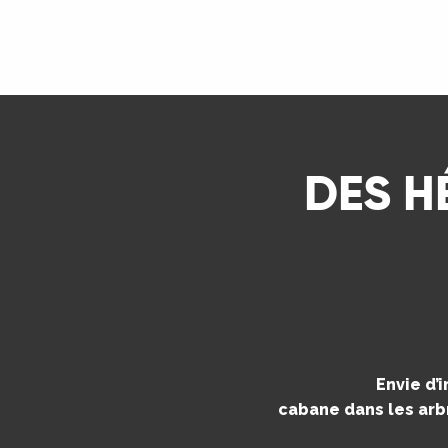
ns
LIRE LA SUITE
ue
DES H
Envie d’
cabane dans les arbr