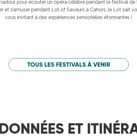
adour, pour écouter un opéra célèbre pendant le festival de
er et s’amuser pendant Lot of Saveurs à Cahors, le Lot sait vou
vous invitant à des expériences sensorielles étonnantes !
Festival de Saint-Céré
c
Festival de 
LIRE LA SUITE
LIRE LA SUITE
TOUS LES FESTIVALS À VENIR
DONNÉES ET ITINÉR