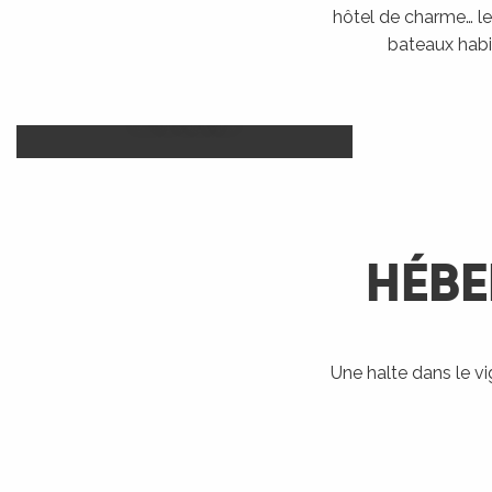
hôtel de charme… le 
bateaux habi
Camp
Hôtels
LIRE LA SUITE
HÉBE
R
ts
Une halte dans le v
Bateaux
Accueil Vélo
Ra
habitables
rs
LIRE LA SUITE