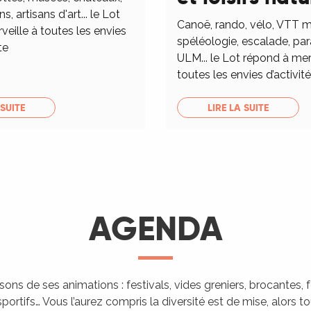
ns, artisans d'art... le Lot
Canoë, rando, vélo, VTT m
eille à toutes les envies
spéléologie, escalade, pa
te
ULM... le Lot répond à mer
toutes les envies d’activités
 SUITE
LIRE LA SUITE
AGENDA
isons de ses animations : festivals, vides greniers, brocantes,
portifs… Vous l’aurez compris la diversité est de mise, alors 