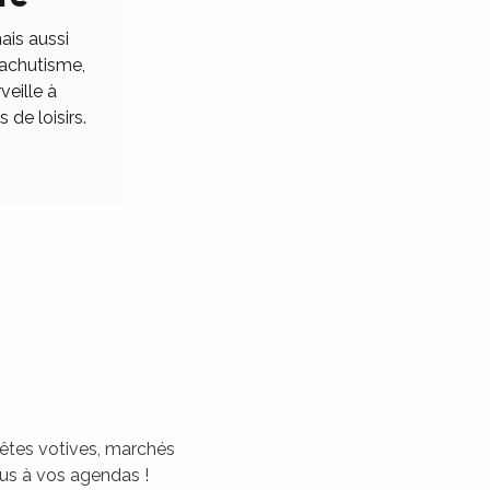
ais aussi
rachutisme,
veille à
 de loisirs.
 fêtes votives, marchés
tous à vos agendas !