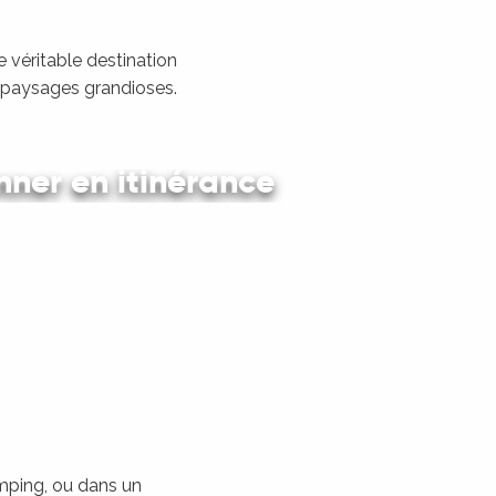
 véritable destination
s paysages grandioses.
ner en itinérance
 en car et en train
amping, ou dans un