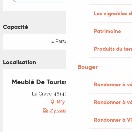
Les vignobles d
Capacité
Patrimoine
4 Personne(s)
Produits du ter
Localisation
Bouger
Meublé De Tourisme David
Randonner à v
La Grave, 46140 Anglars-Juillac
Randonner à vé
M'y rendre
J'y vais en train !
Randonner à V