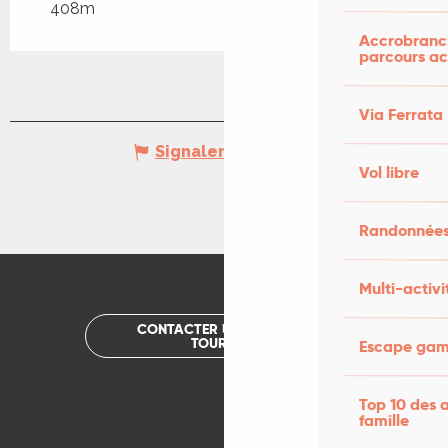
408m
Accrobranch
parcours ac
Via Ferrata
Signaler une erreur
Vol libre
Randonnées
Multi-activi
CONTACTER UN OFFICE DE
TOURISME
Escape game
Top 10 des a
famille