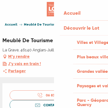
Aller
au
Accueil
contenu
principal
Accueil
Meublé De Tourisme David
Découvrir le Lot
Meublé De Tourisme David
Villes et Villag
La Grave, 46140 Anglars-Juillac
Plus beaux vill
M'y rendre
J'y vais en train !
Grandes vallée
Partager
Paysages et val
Ouverture et coordonnées
06 83 47 36
▒▒
Parc - Géoparc
Quercy
CONTACTEZ-NOUS