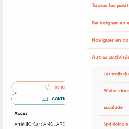
Toutes les peti
Se baigner en e
Naviguer en c
Autres activités
Les trails du
06 83 47 36
▒▒
Pêcher dans
CONTACTEZ-NOUS
Escalade
Accès
Accès
Spéléologie
Arrêt liO Car : ANGLARS-JUILLAC - Le Mayne à