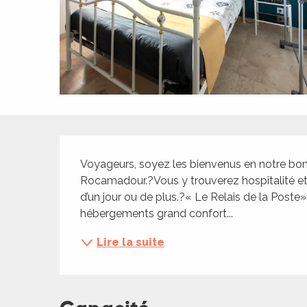
ches,
 et
car
ues
a
ents
Description
es
Voyageurs, soyez les bienvenus en notre bonn
ents
Rocamadour.?Vous y trouverez hospitalité et 
es
ités
d’un jour ou de plus.?« Le Relais de la Poste
hébergements grand confort...
ames
piste
Lire la suite
 faire