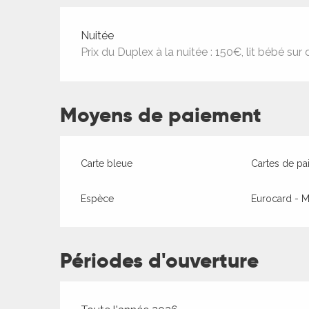
Tarifs 2026
Nuitée
Prix du Duplex à la nuitée : 150€, lit bébé s
ages
Moyens de paiement
es
Carte bleue
Cartes de pa
es
Espèce
Eurocard - M
Périodes d'ouverture