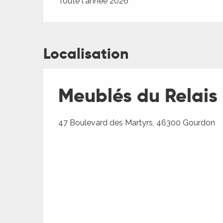
Toute l'année 2026
Localisation
Meublés du Relais 
47 Boulevard des Martyrs, 46300 Gourdon
R