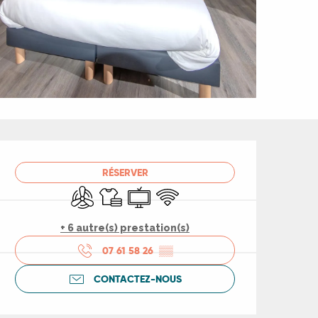
Ouverture et coord
RÉSERVER
Air conditionné
Draps et linge
Télévision
WiFi
+ 6 autre(s) prestation(s)
07 61 58 26
▒▒
CONTACTEZ-NOUS