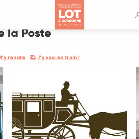
e la Poste
M'y rendre
J'y vais en train !