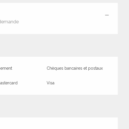
—
ur demande
iement
Chèques bancaires et postaux
astercard
Visa