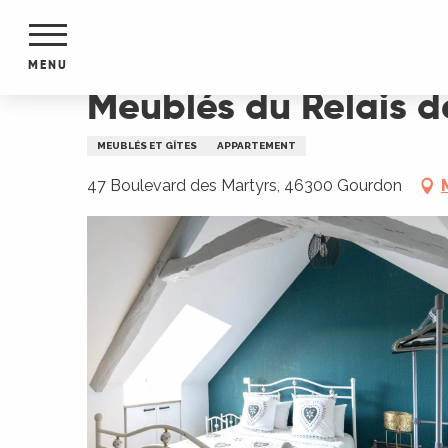
Aller
Accueil
Meublés du Relais de la Poste
au
contenu
MENU
principal
Meublés du Relais d
NTS
MENTS
MEUBLÉS ET GÎTES
APPARTEMENT
S
URS
47 Boulevard des Martyrs, 46300 Gourdon
du Lot
dans
s le
e