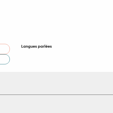
Langues parlées
Langues parlées