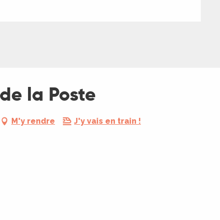
de la Poste
M'y rendre
J'y vais en train !