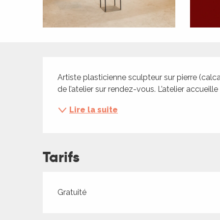
ches,
 et
car
ues
Description
a
Artiste plasticienne sculpteur sur pierre (calcai
ents
de l’atelier sur rendez-vous. L’atelier accueil
es
Lire la suite
ents
es
ités
Tarifs
ames
piste
Tarifs 2026
Gratuité
 faire