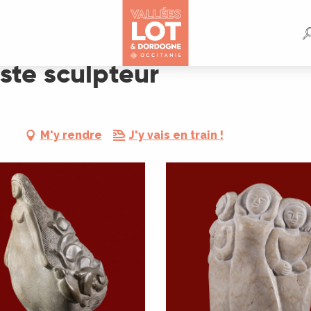
iste sculpteur
M'y rendre
J'y vais en train !