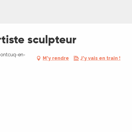
tiste sculpteur
Montcuq-en-
M'y rendre
J'y vais en train !