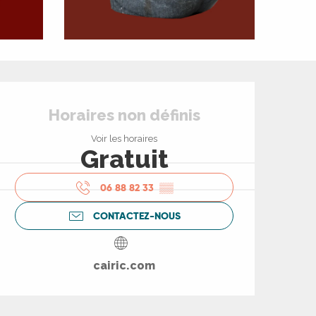
Ouverture et coord
Horaires non définis
Voir les horaires
Gratuit
06 88 82 33
▒▒
CONTACTEZ-NOUS
cairic.com