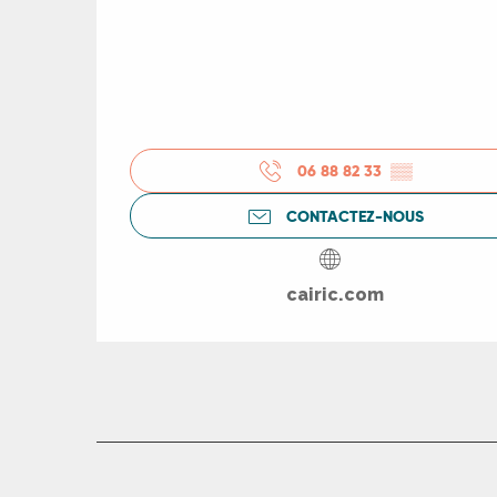
06 88 82 33
▒▒
CONTACTEZ-NOUS
cairic.com
R
ts
rs