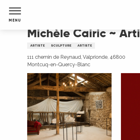
Aller
Accueil
Michèle Cairic ~ Artiste sculpteur
au
contenu
MENU
principal
Michèle Cairic ~ Art
NTS
MENTS
ARTISTE
SCULPTURE
ARTISTE
S
URS
111 chemin de Reynaud, Valprionde, 46800
Montcuq-en-Quercy-Blanc
du Lot
dans
s le
e