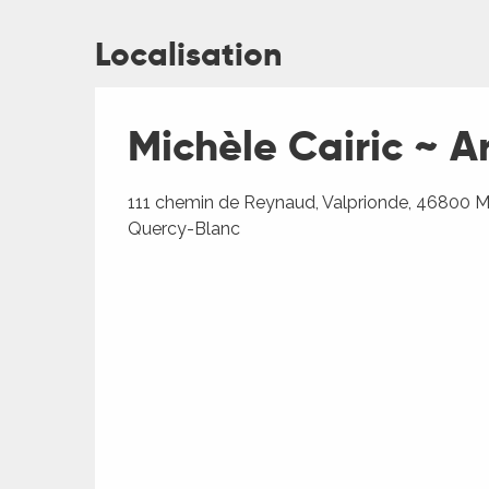
Localisation
Michèle Cairic ~ Ar
ages
111 chemin de Reynaud, Valprionde, 46800 
Quercy-Blanc
es
es