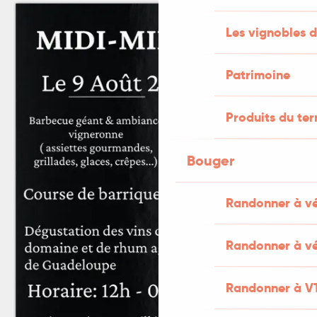
Les vignobles d
Patrimoine
Produits du ter
Bouger
Randonner à v
Randonner à vé
Randonner à V