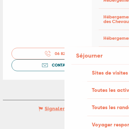
Hébergemen
Hébergement
des Chevau
Hébergement
06 82 84 56
▒▒
Séjourner
CONTACTEZ-NOUS
Sites de visites
Toutes les activ
Toutes les ran
Signaler une erreur
Voyager respo