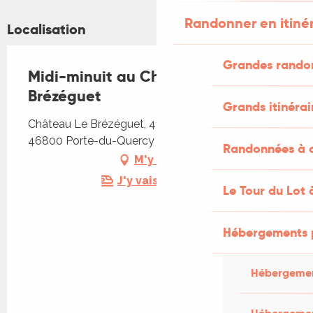
Randonner en itiné
Localisation
Grandes rando
Midi-minuit au Château Le
Brézéguet
Grands itinérai
Château Le Brézéguet, 4125 Route d'Agen,
46800 Porte-du-Quercy
Randonnées à c
M'y rendre
J'y vais en train !
Le Tour du Lot 
Hébergements 
Hébergemen