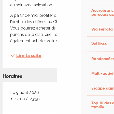
au soir avec animation
Accrobranch
parcours ac
A partir de midi profiter d'une journée festive à 
l'ombre des chênes au Chateau Le Brézéguet. 
Vous pourrez acheter du vin mais aussi des 
Via Ferrata
punchs de la distillerie Longueteau. Vous pouvez 
également acheter votre repas: entrée...
Vol libre
Lire la suite
Randonnées
Multi-activi
Horaires
Escape game
Le 9 août 2026
12:00 à 23:59
Top 10 des a
famille