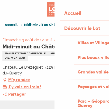
Aller
au
Accueil
contenu
principal
Accueil
Midi-minuit au Château Le Brézéguet
Découvrir le Lot
Dimanche 9 août de 12:00 à 23:59
Villes et Villag
Midi-minuit au Château Le Brézéguet
MANIFESTATION COMMERCIALE
ANIMATION LOCALE
REPAS
Plus beaux vill
VIN-ŒNOLOGIE
Château Le Brézéguet, 4125 Route d'Agen, 46800 Porte-
Grandes vallée
du-Quercy
M'y rendre
Paysages et val
J'y vais en train !
Partager
Parc - Géoparc
Quercy