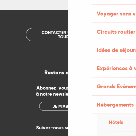
Voyager sans v
Circuits routier
CONTACTER UN OFFICE DE
TOURISME
Idées de séjou
Expériences à 
Restons connectés
Grands Evènem
Abonnez-vous gratuitement
à notre newsletter mensuelle
Hébergements
JE M'ABONNE
Hôtels
Suivez-nous sur les réseaux !