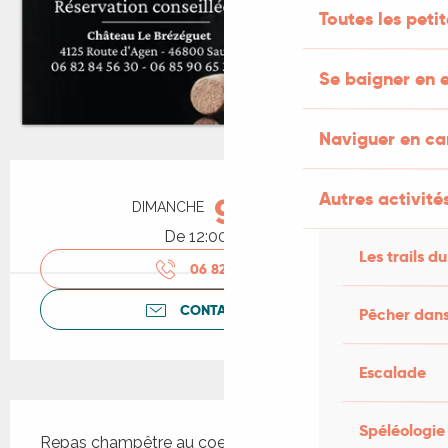
Toutes les peti
Se baigner en e
Naviguer en c
Ouverture et coordonnées
Autres activités
9
DIMANCHE
AOÛT
De 12:00 à 23:59
Les trails du
06 82 84 56
▒▒
CONTACTEZ-NOUS
Pêcher dans
Escalade
Description
Spéléologie
Repas champêtre au coeur du vignoble du midi 