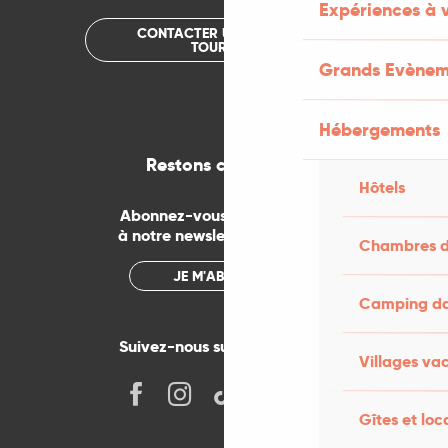
Expériences à 
CONTACTER UN OFFICE DE
TOURISME
Grands Evènem
Hébergements
Restons connectés
Hôtels
Abonnez-vous gratuitement
à notre newsletter mensuelle
Chambres d
JE M'ABONNE
Camping dan
Suivez-nous sur les réseaux !
Villages va
Gîtes et loc