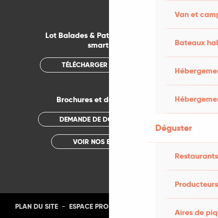
Van et cam
Lot Balades & Patrimoines sur votre
Bateaux hab
smartphone
TÉLÉCHARGER L'APPLICATION
Hébergement
Hébergemen
Brochures et documentations
DEMANDE DE DOCUMENTATION
Déguster
VOIR NOS BROCHURES
Restaurants
Producteurs
-
-
-
-
PLAN DU SITE
ESPACE PRO
PRESSE
PHOTOTHÈQUE
Aires de pi