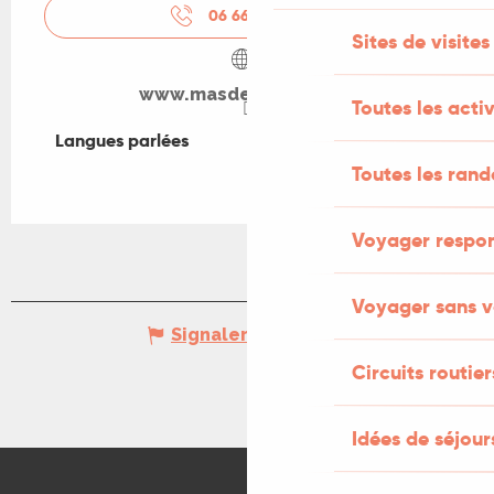
06 66 50 06
▒▒
Sites de visites
www.masdebouzou.net
Toutes les activ
Langues parlées
Langues parlées
Toutes les ran
Voyager respo
Voyager sans v
Signaler une erreur
Circuits routier
Idées de séjou