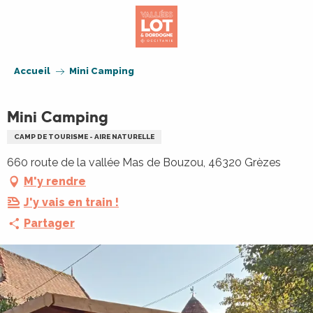
Aller
au
contenu
principal
Accueil
Mini Camping
Mini Camping
CAMP DE TOURISME - AIRE NATURELLE
660 route de la vallée Mas de Bouzou, 46320 Grèzes
M'y rendre
J'y vais en train !
Partager