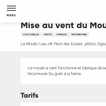
Aller
Accueil
Mise au vent du Moulin de Gignac & visit
au
contenu
MENU
principal
Mise au vent du Mou
NTS
MENTS
CULTURELLE
VISITE
FAMILLE
PATRIMOINE
S
URS
Le Moulin, Lieu-dit Pech des Eoules, 46600 Gign
Description
du Lot
Le moulin à vent fonctionne et fabrique de la
dans
l'écomusée Du grain à la farine.
s le
Tarifs
e