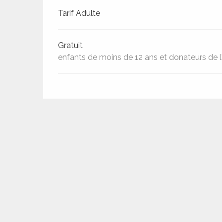
ches,
Tarifs 2026
Tarif Adulte
 et
car
ues
Gratuit
enfants de moins de 12 ans et donateurs de l
a
ents
es
ents
es
ités
ames
piste
 faire