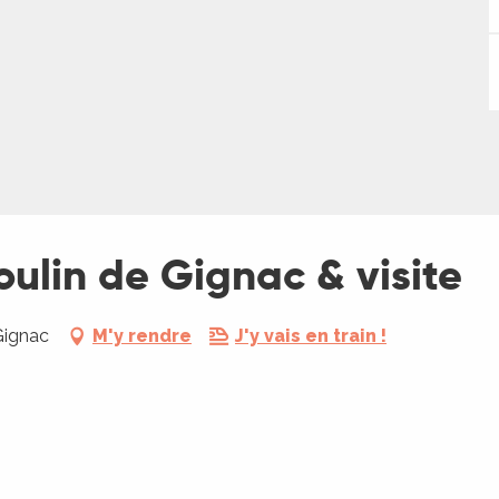
ulin de Gignac & visite
Gignac
M'y rendre
J'y vais en train !