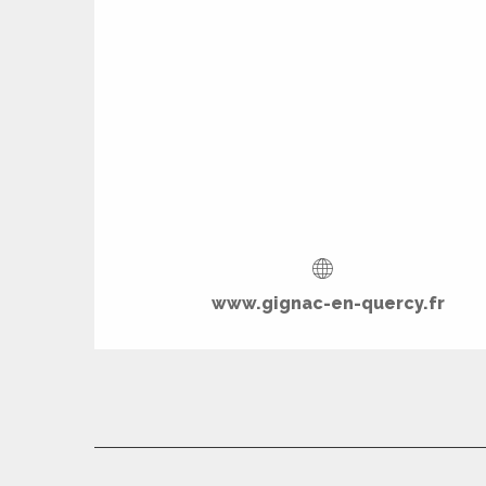
www.gignac-en-quercy.fr
R
ts
rs