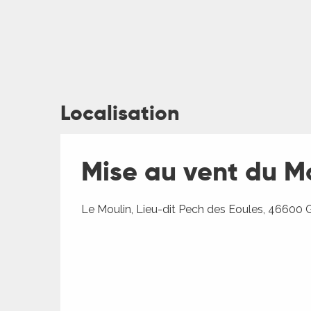
Localisation
ages
Mise au vent du Mo
es
es
Le Moulin, Lieu-dit Pech des Eoules, 46600 