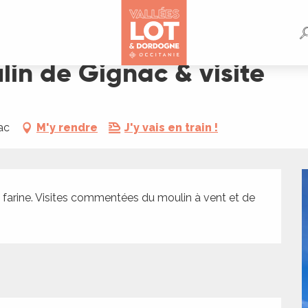
e
lin de Gignac & visite
ac
M'y rendre
J'y vais en train !
 farine. Visites commentées du moulin à vent et de 