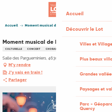
Aller
au
Accueil
contenu
principal
Accueil
Moment musical de Noël à Gourdon
Découvrir le Lot
Moment musical de Noël à Gourdon
Villes et Villag
CULTURELLE
CONCERT
CHORALE
MUSIQUE
NOËL
Salle des Pargueminiers, 46300 Gourdon
Plus beaux vill
M'y rendre
J'y vais en train !
Grandes vallée
Partager
Paysages et val
Parc - Géoparc
Quercy