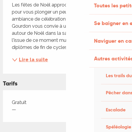
Les fêtes de Noël approchent à grand pas et 
Toutes les peti
pour vous plonger un peu plus dans cette 
ambiance de célébration l'École de musique de 
Se baigner en e
Gourdon vous convie à un moment musical 
autour de Noël dans la salle des Pargueminiers. A 
l'issue de ce moment musical, remise des 
Naviguer en c
diplômes de fin de cycles
Autres activités
Lire la suite
Les trails du
Tarifs
Pêcher dans
Tarifs 2026
Gratuit
—
Escalade
Spéléologie