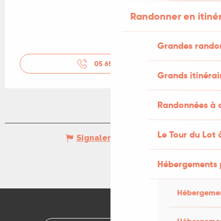
Randonner en itiné
Grandes rando
05 65 41 26
▒▒
Grands itinérai
Randonnées à c
Le Tour du Lot 
Signaler une erreur
Hébergements 
Hébergemen