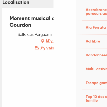
Localisation
Accrobranch
parcours ac
Moment musical de Noël à
Gourdon
Via Ferrata
Salle des Pargueminiers, 46300 Gourdon
M'y rendre
Vol libre
J'y vais en train !
Randonnées
Multi-activi
Escape game
Top 10 des a
famille