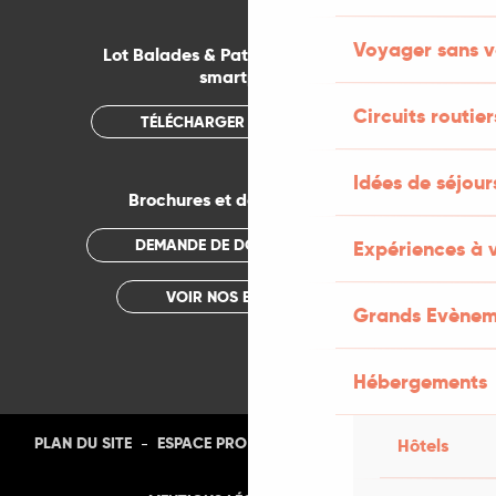
Voyager sans v
Lot Balades & Patrimoines sur votre
smartphone
Circuits routier
TÉLÉCHARGER L'APPLICATION
Idées de séjou
Brochures et documentations
DEMANDE DE DOCUMENTATION
Expériences à 
VOIR NOS BROCHURES
Grands Evènem
Hébergements
-
-
-
-
PLAN DU SITE
ESPACE PRO
PRESSE
PHOTOTHÈQUE
Hôtels