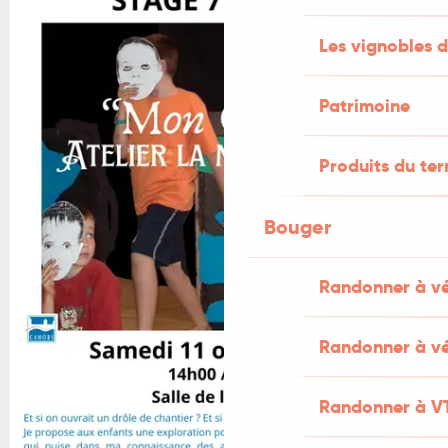
Les vignobles d
Patrimoine
Produits du ter
Bouger
Randonner à v
Randonner à vé
Randonner à V