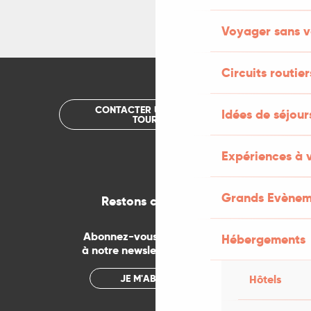
Voyager sans v
Circuits routier
CONTACTER UN OFFICE DE
Idées de séjou
TOURISME
Expériences à 
Grands Evènem
Restons connectés
Abonnez-vous gratuitement
Hébergements
à notre newsletter mensuelle
Hôtels
JE M'ABONNE