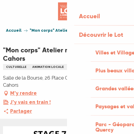
Aller
au
Accueil
contenu
principal
Accueil
"Mon corps" Atelier manœuvre - MJC Cahors
Découvrir le Lot
"Mon corps" Atelier manœuvre - MJC
Villes et Villag
Cahors
CULTURELLE
ANIMATION LOCALE
ATELIER
Plus beaux vill
Salle de la Bourse, 26 Place Claude Rousseau, 46000
Cahors
Grandes vallée
M'y rendre
J'y vais en train !
Paysages et val
Partager
Parc - Géoparc
Quercy