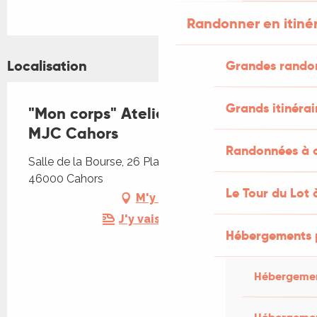
Randonner en itiné
Localisation
Grandes rando
Grands itinérai
"Mon corps" Atelier manœuvre -
MJC Cahors
Randonnées à c
Salle de la Bourse, 26 Place Claude Rousseau,
46000 Cahors
Le Tour du Lot 
M'y rendre
J'y vais en train !
Hébergements 
Hébergemen