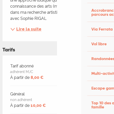
une approche ludique qui puise dans ma 
connaissance des arts (martiaux) énergétiques et 
Accrobranch
dans ma recherche artistique. Stage de 7 à 12 ans 
parcours ac
avec Sophie RIGAL
Via Ferrata
Lire la suite
Vol libre
Tarifs
Randonnées
Tarifs 2026
Tarif abonné
adhérent MJC
Multi-activi
À partir de
8,00 €
Escape game
Général
non adhérent
Top 10 des a
À partir de
10,00 €
famille