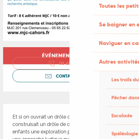
Toutes les peti
Se baigner en e
Naviguer en c
Ouverture et coordonnées
ÉVÉNEMENT TERMINÉ
Autres activités
05 65 22 62
▒▒
CONTACTEZ-NOUS
Les trails du
Pêcher dans
Description
Escalade
Et si on ouvrait un drôle de chantier? Et si on 
construisait un drôle de corps? Je propose aux 
enfants une exploration poétique du corps par 
Spéléologie