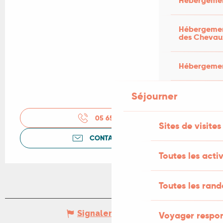
Hébergemen
Hébergement
des Chevau
Hébergement
Séjourner
05 65 22 62
▒▒
Sites de visites
CONTACTEZ-NOUS
Toutes les activ
Toutes les ran
Signaler une erreur
Voyager respo