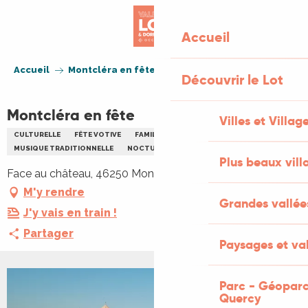
Aller
au
Accueil
contenu
principal
Accueil
Montcléra en fête
Découvrir le Lot
Montcléra en fête
Villes et Villag
CULTURELLE
FÊTE VOTIVE
FAMILLE
MUSIQUE
MUSIQUE TRADITIONNELLE
NOCTURNE
REPAS
Plus beaux vill
Face au château, 46250 Montcléra
M'y rendre
Grandes vallée
J'y vais en train !
Partager
Paysages et val
Parc - Géoparc
+1 PHOTO
Quercy