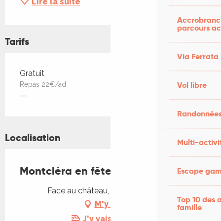
Lire la suite
Accrobranch
parcours ac
Tarifs
Via Ferrata
Tarifs 2026
Gratuit
Vol libre
Repas 22€/ad
—
Randonnées
Localisation
Multi-activi
Montcléra en fête
Escape game
Face au château, 46250 Montcléra
Top 10 des a
M'y rendre
famille
J'y vais en train !