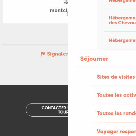
Hébergemen
montclera.org
Hébergement
des Chevau
Hébergement
Signaler une erreur
Séjourner
Sites de visites
Toutes les activ
CONTACTER UN OFFICE DE
TOURISME
Toutes les ran
Voyager respo