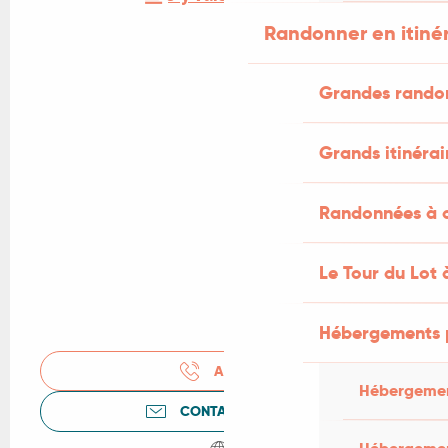
Randonner en itiné
Grandes rando
Grands itinérai
Randonnées à c
Le Tour du Lot 
Hébergements 
APPELER
Hébergemen
CONTACTEZ-NOUS