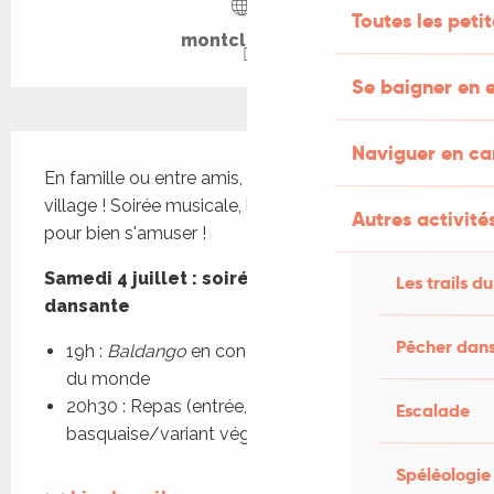
Toutes les peti
montclera.org
Se baigner en e
Description
Naviguer en c
En famille ou entre amis, assistez à la fête du 
village ! Soirée musicale, loto et animations ... tout 
Autres activités
pour bien s'amuser !
Samedi 4 juillet : soirée musicale et 
Les trails du
dansante
Pêcher dans
19h : 
Baldango
 en concert. Musique populaire 
du monde
20h30 : Repas (entrée, poulet 
Escalade
basquaise/variant végé, fromage, dessert)....
Spéléologie