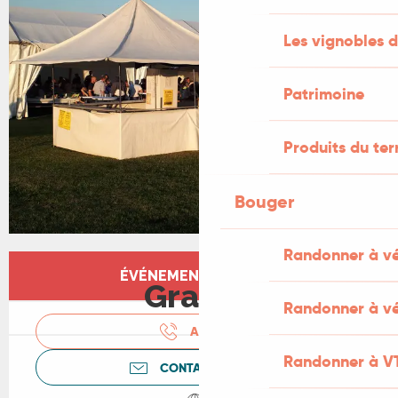
Les vignobles d
Patrimoine
Produits du ter
Bouger
Randonner à v
Ouverture et coordonnées
ÉVÉNEMENT TERMINÉ
Gratuit
Randonner à vé
APPELER
Randonner à V
CONTACTEZ-NOUS