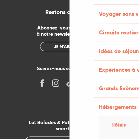
Restons connectés
Voyager sans v
Abonnez-vous gratuitement
Circuits routier
à notre newsletter mensuelle
JE M'ABONNE
Idées de séjou
Suivez-nous sur les réseaux !
Expériences à 
Grands Evènem
Hébergements
Lot Balades & Patrimoines sur votre
Hôtels
smartphone