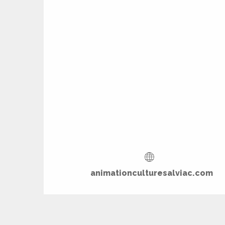
es
es
animationculturesalviac.com