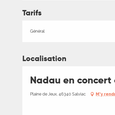
ches,
 et
Tarifs
car
ues
Tarifs 2026
Général
a
ents
es
Localisation
ents
es
ités
Nadau en concert 
ames
piste
Plaine de Jeux, 46340 Salviac
M'y rend
 faire
ages