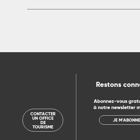
R
ts
rs
ns
Restons conn
ue
Abonnez-vous grat
à notre newsletter 
CONTACTER
UN OFFICE
JE M'ABONNE
DE
TOURISME