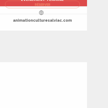
Ouverture et coord
RÉSERVER
animationculturesalviac.com