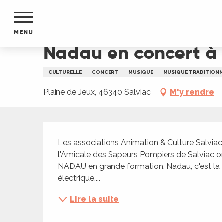
Aller
Accueil
Nadau en concert à Salviac
au
contenu
MENU
principal
Nadau en concert à 
NTS
MENTS
CULTURELLE
CONCERT
MUSIQUE
MUSIQUE TRADITIONN
S
URS
Plaine de Jeux, 46340 Salviac
M'y rendre
Description
du Lot
Les associations Animation & Culture Salviac,
dans
l'Amicale des Sapeurs Pompiers de Salviac or
s le
NADAU en grande formation. Nadau, c'est la c
électrique,...
Lire la suite
e