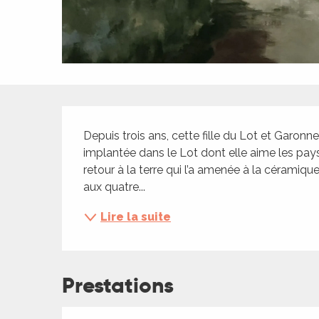
ches,
 et
car
ues
a
Description
ents
Depuis trois ans, cette fille du Lot et Garonne
es
implantée dans le Lot dont elle aime les pay
retour à la terre qui l’a amenée à la céramique
ents
aux quatre...
es
ités
Lire la suite
ames
piste
Prestations
 faire