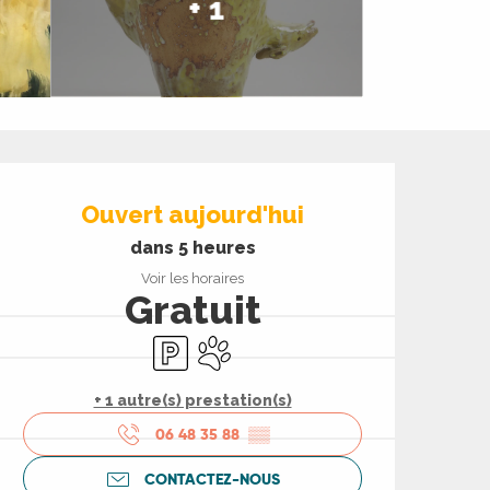
+ 1
Ouverture et coord
Ouvert aujourd'hui
dans 5 heures
Voir les horaires
Gratuit
Parking
Animaux acceptés
+ 1 autre(s) prestation(s)
06 48 35 88
▒▒
CONTACTEZ-NOUS