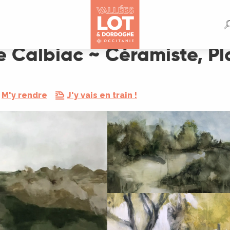
e, Plasticienne
e Calbiac ~ Céramiste, Pl
M'y rendre
J'y vais en train !