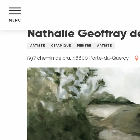
Aller
Accueil
Nathalie Geoffray de Calbiac ~ Céramist
au
contenu
MENU
principal
Nathalie Geoffray d
NTS
MENTS
ARTISTE
CÉRAMIQUE
PEINTRE
ARTISTE
S
URS
597 chemin de bru, 46800 Porte-du-Quercy
du Lot
dans
s le
e