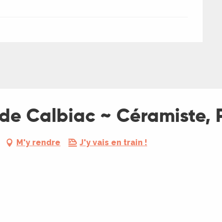
de Calbiac ~ Céramiste, 
M'y rendre
J'y vais en train !