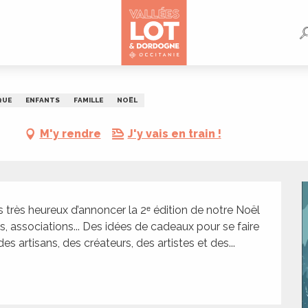
QUE
ENFANTS
FAMILLE
NOËL
M'y rendre
J'y vais en train !
très heureux d’annoncer la 2ᵉ édition de notre Noël 
s, associations... Des idées de cadeaux pour se faire 
s artisans, des créateurs, des artistes et des...