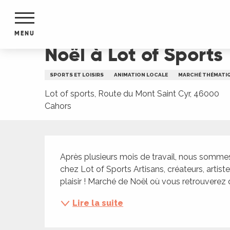
Aller
Accueil
Noël à Lot of Sports
au
contenu
MENU
principal
Noël à Lot of Sports
NTS
MENTS
SPORTS ET LOISIRS
ANIMATION LOCALE
MARCHÉ THÉMATI
S
URS
Lot of sports, Route du Mont Saint Cyr, 46000
Cahors
Description
du Lot
dans
Après plusieurs mois de travail, nous sommes 
s le
chez Lot of Sports Artisans, créateurs, artiste
plaisir ! Marché de Noël où vous retrouverez de
Lire la suite
e