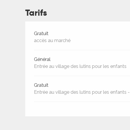
ches,
Tarifs
 et
car
ues
Tarifs 2026
Gratuit
a
accès au marché
ents
Général
es
Entrée au village des lutins pour les enfants
ents
es
ités
Gratuit
ames
Entrée au village des lutins pour les enfants -
piste
 faire