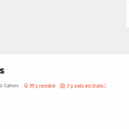
s
00 Cahors
M'y rendre
J'y vais en train !