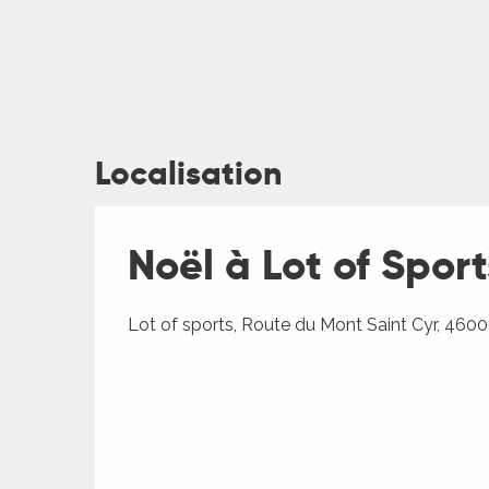
Localisation
ages
Noël à Lot of Sport
es
es
Lot of sports, Route du Mont Saint Cyr, 460