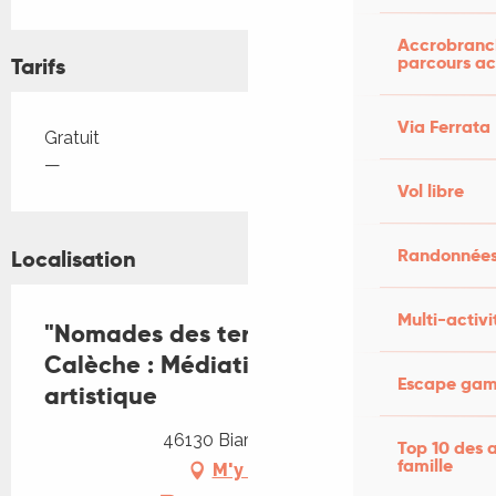
Accrobranch
parcours ac
Tarifs
Via Ferrata
Tarifs 2026
Gratuit
—
Vol libre
Randonnées
Localisation
Multi-activi
"Nomades des terres" : Tournée en
Calèche : Médiation vivante et
Escape game
artistique
46130 Biars-sur-Cère
Top 10 des a
famille
M'y rendre