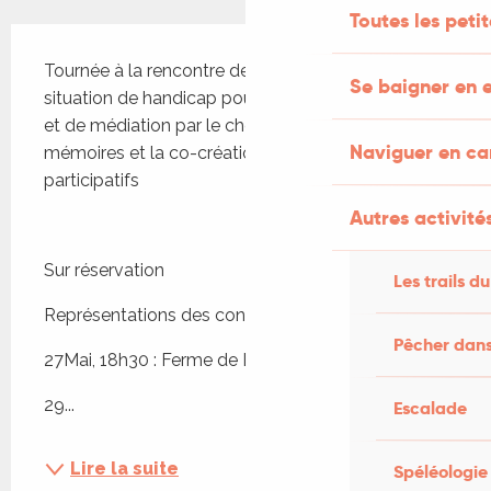
Toutes les peti
Description
Tournée à la rencontre des personnes âgées et en 
Se baigner en e
situation de handicap pour des ateliers artistiques 
et de médiation par le cheval pour un recueil des 
Naviguer en c
mémoires et la co-création de spectacles 
participatifs
Autres activités
Sur réservation
Les trails du
Représentations des conteuses : 
Pêcher dans
27Mai, 18h30 : Ferme de Louisotte, Bétaille
29...
Escalade
Lire la suite
Spéléologie