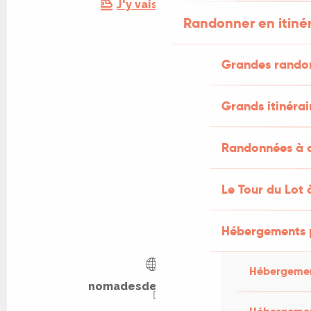
J'y vais en train !
Randonner en itiné
Grandes rando
Grands itinérai
Randonnées à c
Le Tour du Lot 
Hébergements 
Hébergemen
nomadesdesterres.org