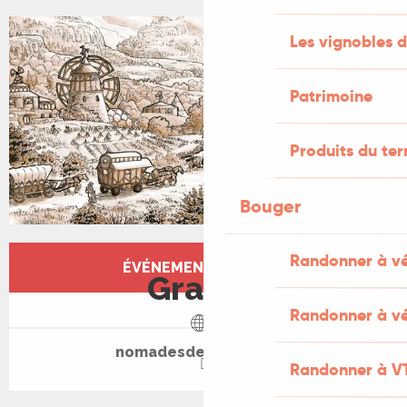
Les vignobles d
Patrimoine
Produits du ter
Bouger
Ouverture et coordonnées
Randonner à v
ÉVÉNEMENT TERMINÉ
Gratuit
Randonner à vé
nomadesdesterres.org
Randonner à V