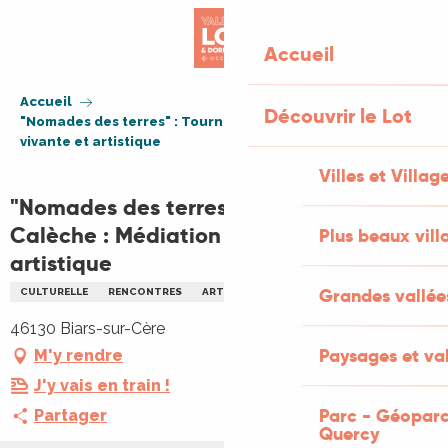
Aller
au
Accueil
contenu
principal
Accueil
Découvrir le Lot
"Nomades des terres" : Tournée en Calèche : Médiation
vivante et artistique
Villes et Villag
"Nomades des terres" : Tournée en
Calèche : Médiation vivante et
Plus beaux vill
artistique
Grandes vallée
CULTURELLE
RENCONTRES
ARTS
BIEN-ÊTRE
THÉÂTRE
46130 Biars-sur-Cère
Paysages et val
M'y rendre
J'y vais en train !
Parc - Géoparc
Partager
Quercy