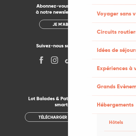
Abonnez-vous gratuitement
à notre newsletter mensuelle
Voyager sans v
JE M'ABONNE
Circuits routier
Suivez-nous sur les réseaux !
Idées de séjou
Expériences à 
Grands Evènem
Lot Balades & Patrimoines sur votre
Hébergements
smartphone
TÉLÉCHARGER L'APPLICATION
Hôtels