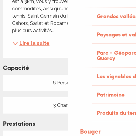
est à 3km, vous y trouverez, toutes les 
commodités, ainsi qu'une piscine et un terrain de 
Grandes vallée
tennis. Saint Germain du Bel Air est situé entre 
Cahors, Sarlat et Rocamadour. Proche de 
plusieurs activités...
Paysages et val
Lire la suite
Parc - Géoparc
Quercy
Capacité
Les vignobles d
6 Personne(s)
Patrimoine
3 Chambre(s)
Produits du ter
Prestations
Bouger