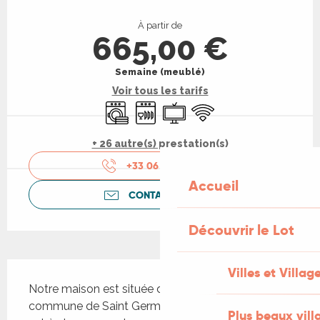
Ouverture et coordonnées
À partir de
665,00 €
Semaine (meublé)
Voir tous les tarifs
Lave linge
Lave vaisselle
Télévision
WiFi
+ 26 autre(s) prestation(s)
+33 06 79 13 40
▒▒
Accueil
CONTACTEZ-NOUS
Découvrir le Lot
Description
Villes et Villag
Notre maison est située dans un hameau sur la 
commune de Saint Germain du Bel Air. Le village 
Plus beaux vill