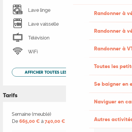
Lave linge
Randonner à v
Lave vaisselle
Randonner à vé
Télévision
Randonner à V
WiFi
Toutes les peti
AFFICHER TOUTES LES PRESTATIONS
Se baigner en e
Tarifs
Naviguer en c
Tarifs 2026
Semaine (meublé)
Autres activités
De
665,00 €
à
740,00 €