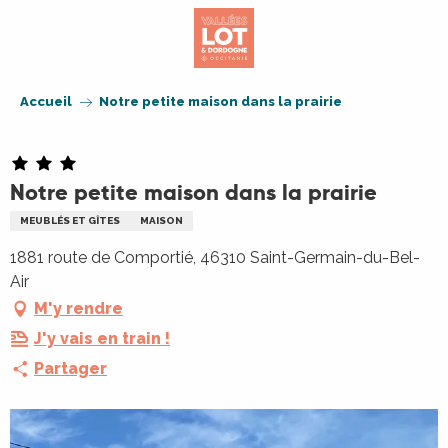
Aller
au
contenu
principal
Accueil
Notre petite maison dans la prairie
Notre petite maison dans la prairie
MEUBLÉS ET GÎTES
MAISON
1881 route de Comportié, 46310 Saint-Germain-du-Bel-
Air
M'y rendre
J'y vais en train !
Partager