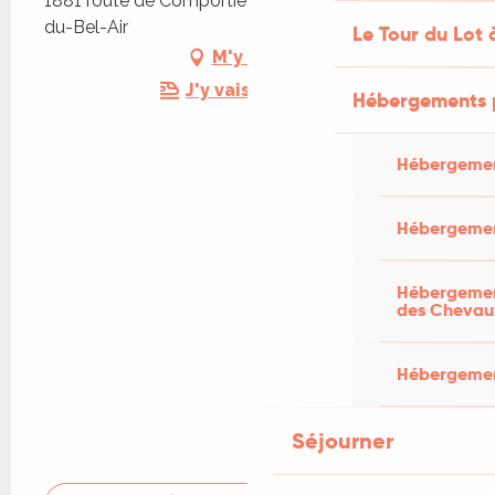
1881 route de Comportié, 46310 Saint-Germain-
du-Bel-Air
Le Tour du Lot 
M'y rendre
J'y vais en train !
Hébergements 
Hébergemen
Hébergemen
Hébergement
des Chevau
Hébergement
Séjourner