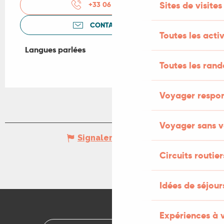
Sites de visites
+33 06 79 13 40
▒▒
CONTACTEZ-NOUS
Toutes les activ
Langues parlées
Langues parlées
Toutes les ran
Voyager respo
Voyager sans v
Signaler une erreur
Circuits routier
Idées de séjou
Expériences à 