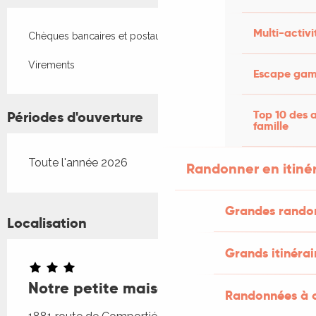
Multi-activi
Chèques bancaires et postaux
Virements
Escape game
Top 10 des a
Périodes d'ouverture
famille
Toute l'année 2026
Randonner en itiné
Grandes rando
Localisation
Grands itinérai
Notre petite maison dans la prairie
Randonnées à c