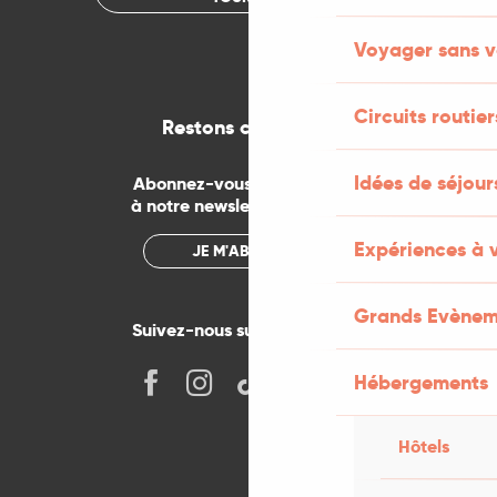
Voyager sans v
Circuits routier
Restons connectés
Idées de séjou
Abonnez-vous gratuitement
à notre newsletter mensuelle
Expériences à 
JE M'ABONNE
Grands Evènem
Suivez-nous sur les réseaux !
Hébergements
Hôtels