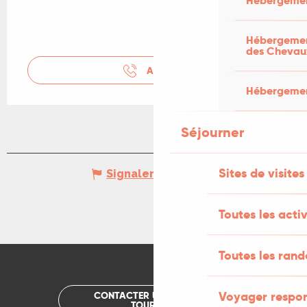
Hébergemen
Hébergement
des Chevau
APPELER
Hébergement
Séjourner
Sites de visites
Signaler une erreur
Toutes les activ
Toutes les ran
Voyager respo
CONTACTER UN OFFICE DE
TOURISME