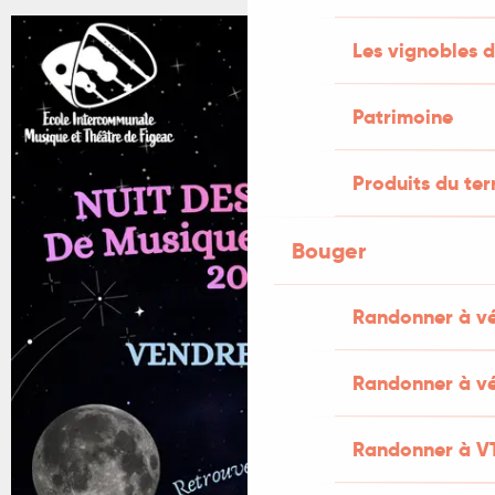
Les vignobles d
Patrimoine
Produits du ter
Bouger
Randonner à v
Randonner à vé
Randonner à V