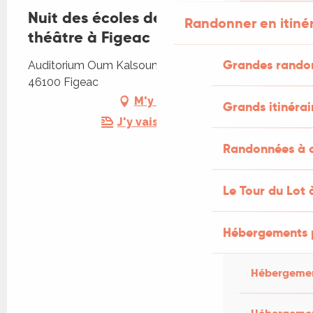
Nuit des écoles de musique et de
Randonner en itiné
théâtre à Figeac
Grandes rando
Auditorium Oum Kalsoum, 2, rue victor Delbos,
46100 Figeac
M'y rendre
Grands itinérai
J'y vais en train !
Randonnées à c
Le Tour du Lot 
Hébergements 
Hébergemen