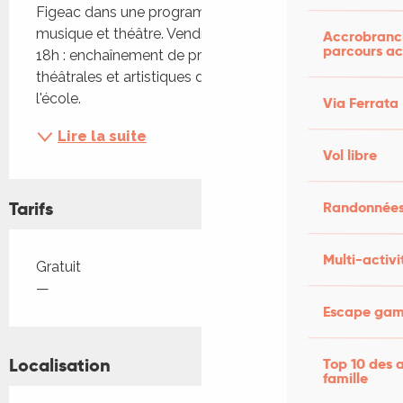
Figeac dans une programmation variée entre 
musique et théâtre. Vendredi 30 janvier à partir de 
Accrobranch
parcours ac
18h : enchaînement de prestations musicales, 
théâtrales et artistiques des différents groupes de 
l'école.
Via Ferrata
Lire la suite
Vol libre
Tarifs
Randonnées
Multi-activi
Tarifs 2026
Gratuit
—
Escape game
Localisation
Top 10 des a
famille