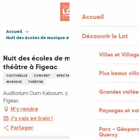
Aller
au
Accueil
contenu
principal
Accueil
Découvrir le Lot
Nuit des écoles de musique et de théâtre à Figeac
Villes et Villag
Nuit des écoles de musique et de
théâtre à Figeac
Plus beaux vill
CULTURELLE
CONCERT
SPECTACLE
ENFANTS
FAMILLE
MUSIQUE
THÉÂTRE
Grandes vallée
Auditorium Oum Kalsoum, 2, rue victor Delbos, 46100
Figeac
M'y rendre
Paysages et val
J'y vais en train !
Partager
Parc - Géoparc
Quercy