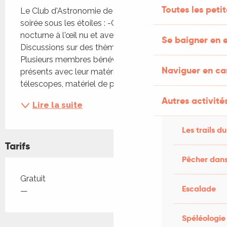
Toutes les peti
Le Club d'Astronomie de Gigouzac propose une 
soirée sous les étoiles : -Observation du ciel 
nocturne à l'œil nu et avec des télescopes, - 
Se baigner en e
Discussions sur des thèmes astronomiques. 
Plusieurs membres bénévoles du Club seront 
Naviguer en c
présents avec leur matériel : lasers verts, 
télescopes, matériel de prises...
Autres activités
Lire la suite
Les trails du
Tarifs
Pêcher dans
Tarifs 2026
Gratuit
Escalade
—
Spéléologie