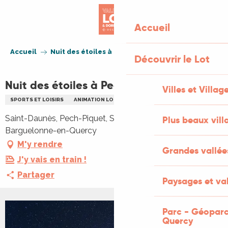
Aller
au
Accueil
contenu
principal
Accueil
Nuit des étoiles à Pech Piquet
Découvrir le Lot
Nuit des étoiles à Pech Piquet
Villes et Villag
SPORTS ET LOISIRS
ANIMATION LOCALE
ASTRONOMIE
NOCTURNE
Saint-Daunès, Pech-Piquet, Saint-Daunès, 46800
Plus beaux vill
Barguelonne-en-Quercy
M'y rendre
Grandes vallée
J'y vais en train !
Partager
Paysages et val
Parc - Géoparc
Quercy