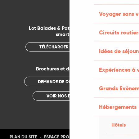
Voyager sans v
Lot Balades & Patrimoines sur votre
Circuits routier
smartphone
TÉLÉCHARGER L'APPLICATION
Idées de séjou
Brochures et documentations
Expériences à 
DEMANDE DE DOCUMENTATION
Grands Evènem
VOIR NOS BROCHURES
Hébergements
Hôtels
-
-
-
-
PLAN DU SITE
ESPACE PRO
PRESSE
PHOTOTHÈQUE