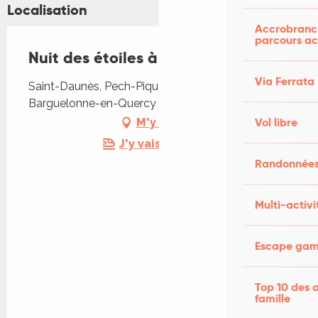
Localisation
Accrobranch
parcours ac
Nuit des étoiles à Pech Piquet
Via Ferrata
Saint-Daunès, Pech-Piquet, Saint-Daunès, 46800
Barguelonne-en-Quercy
Vol libre
M'y rendre
J'y vais en train !
Randonnées
Multi-activi
Escape game
Top 10 des a
famille