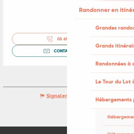
Randonner en itiné
Grandes rando
05 65 31 87
▒▒
Grands itinérai
CONTACTEZ-NOUS
Randonnées à c
Le Tour du Lot 
Signaler une erreur
Hébergements 
Hébergemen