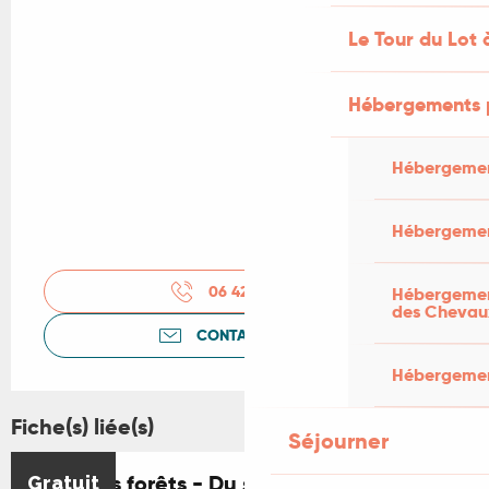
Le Tour du Lot 
Hébergements 
Hébergemen
Hébergemen
06 42 17 08
▒▒
Hébergement
des Chevau
CONTACTEZ-NOUS
Hébergement
Fiche(s) liée(s)
Séjourner
Nuits des forêts - Du sous-sol aux cimes
Gratuit
Réservable