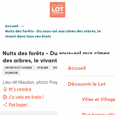
Aller
au
contenu
principal
Accueil
Nuits des forêts - Du sous-sol aux cimes des arbres, le
vivant dans tous ses états
Nuits des forêts - Du sous-sol aux cimes
des arbres, le vivant dans tous ses états
Accueil
SPORTS ET LOISIRS
ATELIER
SORTIE NATURE
ENVIRONNEMENT
PLEIN AIR
Lieu-dit Niaudon, 46220 Prayssac
Découvrir le Lot
M'y rendre
J'y vais en train !
Villes et Villag
Partager
Plus beaux vill