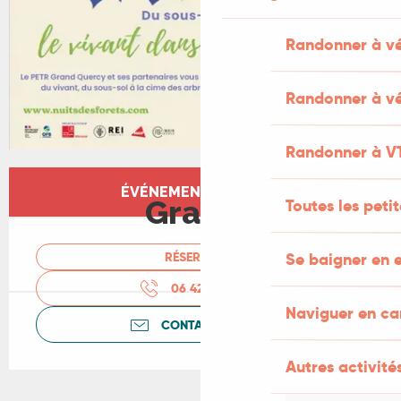
Randonner à v
Randonner à vé
Randonner à V
Ouverture et coordonnées
ÉVÉNEMENT TERMINÉ
Gratuit
Toutes les peti
RÉSERVER
Se baigner en e
06 42 17 08
▒▒
Naviguer en c
CONTACTEZ-NOUS
Autres activités