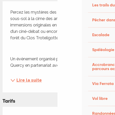
Description
Les trails du
Percez les mystères des interactions du vivant, du 
sous-sol à la cime des arbres, à travers des 
Pêcher dans
immersions originales en forêt des Causses, lors 
d’un ciné-débat ou encore dans les vignes et la 
Escalade
forêt du Clos Troteligotte. 
Spéléologie
Un évènement organisé par le PETR Grand 
Accrobranch
Quercy en partenariat avec le Clos...
parcours ac
Lire la suite
Via Ferrata
Vol libre
Tarifs
Randonnées