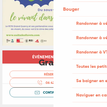
Bouger
Randonner à v
Randonner à vé
Randonner à V
Ouverture et coordonnées
ÉVÉNEMENT TERMINÉ
Gratuit
Toutes les peti
RÉSERVER
Se baigner en e
06 42 17 08
▒▒
CONTACTEZ-NOUS
Naviguer en c