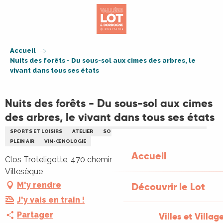
Aller
au
contenu
principal
Accueil
Nuits des forêts - Du sous-sol aux cimes des arbres, le
vivant dans tous ses états
Nuits des forêts - Du sous-sol aux cimes
des arbres, le vivant dans tous ses états
SPORTS ET LOISIRS
ATELIER
SORTIE NATURE
ENVIRONNEMENT
PLEIN AIR
VIN-ŒNOLOGIE
Accueil
Clos Troteligotte, 470 chemin du Cap Blanc, 46090
Villesèque
M'y rendre
Découvrir le Lot
J'y vais en train !
Partager
Villes et Villag