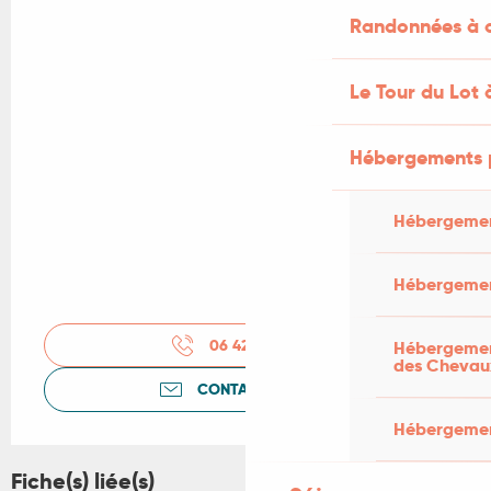
Randonnées à c
Le Tour du Lot 
Hébergements 
Hébergemen
Hébergemen
06 42 17 08
▒▒
Hébergement
des Chevau
CONTACTEZ-NOUS
Hébergement
Fiche(s) liée(s)