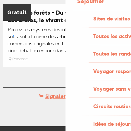
Séjourner
Nuits des forêts - Du sous-sol aux cimes
Gratuit
Réservable
Sites de visites
des arbres, le vivant dans tous ses états
Percez les mystères des interactions du vivant, du
Toutes les activ
sous-sol à la cime des arbres, à travers des
immersions originales en forêt des Causses, lors d’un
ciné-débat ou encore dans...
Toutes les ran
Prayssac
Voyager respo
Voyager sans v
Signaler une erreur
Circuits routier
Idées de séjou