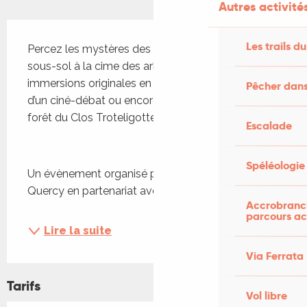
Autres activités
Description
Les trails du
Percez les mystères des interactions du vivant, du 
sous-sol à la cime des arbres, à travers des 
immersions originales en forêt des Causses, lors 
Pêcher dans
d’un ciné-débat ou encore dans les vignes et la 
forêt du Clos Troteligotte. 
Escalade
Spéléologie
Un évènement organisé par le PETR Grand 
Quercy en partenariat avec le Clos...
Accrobranch
parcours ac
Lire la suite
Via Ferrata
Tarifs
Vol libre