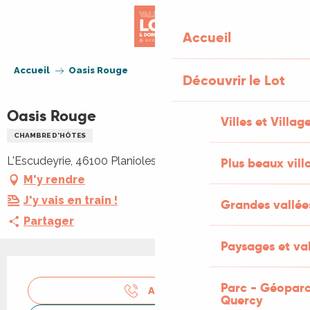
Aller
au
Accueil
contenu
principal
Accueil
Oasis Rouge
Découvrir le Lot
Oasis Rouge
Villes et Villag
CHAMBRE D'HÔTES
L'Escudeyrie, 46100 Planioles
Plus beaux vill
M'y rendre
J'y vais en train !
Grandes vallée
Partager
Paysages et val
Ouverture et coordonnées
Parc - Géoparc
APPELER
Quercy