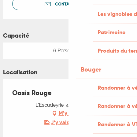
CONTACTEZ-NOUS
Les vignobles d
Patrimoine
Capacité
Produits du ter
6 Personne(s)
Bouger
Localisation
Randonner à v
Oasis Rouge
L'Escudeyrie, 46100 Planioles
Randonner à vé
M'y rendre
J'y vais en train !
Randonner à V