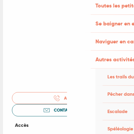
Toutes les peti
Se baigner en e
Naviguer en c
Autres activités
Les trails du
Pêcher dans
APPELER
CONTACTEZ-NOUS
Escalade
Accès
Accès
Spéléologie