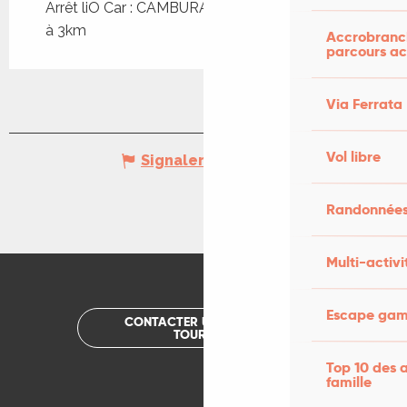
Arrêt liO Car : CAMBURAT - Embt Campagnes
à 3km
Accrobranch
parcours ac
Via Ferrata
Vol libre
Signaler une erreur
Randonnées
Multi-activi
Escape game
CONTACTER UN OFFICE DE
TOURISME
Top 10 des a
famille