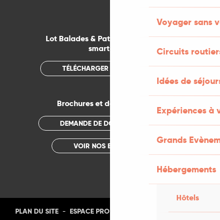
Voyager sans v
Lot Balades & Patrimoines sur votre
smartphone
Circuits routier
TÉLÉCHARGER L'APPLICATION
Idées de séjou
Brochures et documentations
Expériences à 
DEMANDE DE DOCUMENTATION
Grands Evènem
VOIR NOS BROCHURES
Hébergements
Hôtels
-
-
-
-
PLAN DU SITE
ESPACE PRO
PRESSE
PHOTOTHÈQUE