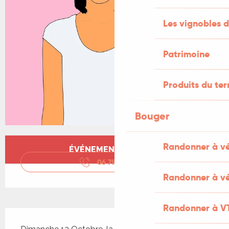
Les vignobles d
Patrimoine
Produits du ter
Bouger
Ouverture et coordonnées
Randonner à v
ÉVÉNEMENT TERMINÉ
06 79 84 89
▒▒
Randonner à vé
Randonner à V
Description