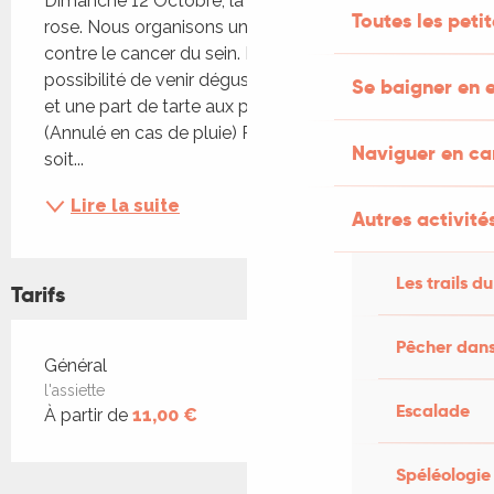
Dimanche 12 Octobre, la pisciculture se met au 
Toutes les peti
rose. Nous organisons une journée pour la ligue 
contre le cancer du sein. Le midi, vous avez la 
possibilité de venir déguster l'assiette gourmande 
Se baigner en e
et une part de tarte aux pommes pour 11 euros. 
(Annulé en cas de pluie) Pour la journée, que ce 
Naviguer en c
soit...
Lire la suite
Autres activités
Les trails du
Tarifs
Pêcher dans
Tarifs 2026
Général
l'assiette
Escalade
À partir de
11,00 €
Spéléologie