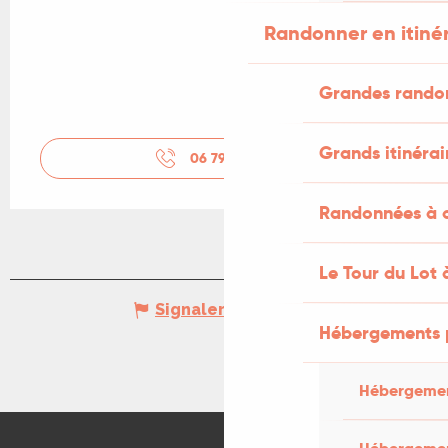
Randonner en itiné
Grandes rando
Grands itinérai
06 79 84 89
▒▒
Randonnées à c
Le Tour du Lot 
Signaler une erreur
Hébergements 
Hébergemen