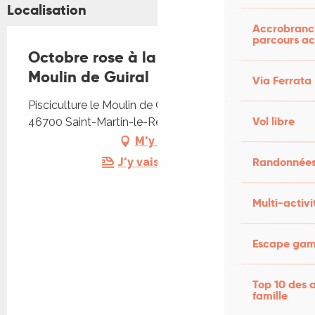
Localisation
Accrobranch
parcours ac
Octobre rose à la pisciculture le
Moulin de Guiral
Via Ferrata
Pisciculture le Moulin de Guiral, Moulin de Guiral,
Vol libre
46700 Saint-Martin-le-Redon
M'y rendre
Randonnées
J'y vais en train !
Multi-activi
Escape game
Top 10 des a
famille