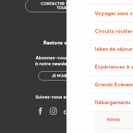
CONTACTER UN OFFICE DE
TOURISME
Voyager sans v
Circuits routier
Restons connectés
Idées de séjou
Abonnez-vous gratuitement
à notre newsletter mensuelle
Expériences à 
JE M'ABONNE
Grands Evènem
Suivez-nous sur les réseaux !
Hébergements
Hôtels