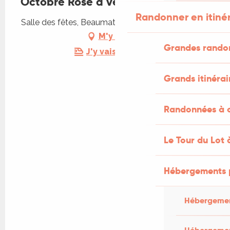
Octobre Rose à vélo
Randonner en itiné
Salle des fêtes, Beaumat, 46240 Cœur de Causse
M'y rendre
Grandes rando
J'y vais en train !
Grands itinérai
Randonnées à c
Le Tour du Lot 
Hébergements 
Hébergemen