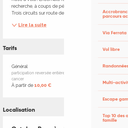
recherche, à coups de pédale et de solidarité. 
Accrobranch
Trois circuits sur route de...
parcours ac
Lire la suite
Via Ferrata
Tarifs
Vol libre
Randonnées
Tarifs 2026
Général
participation reversée entièrement à La Ligue contre le
cancer
Multi-activi
À partir de
10,00 €
Escape game
Localisation
Top 10 des a
famille