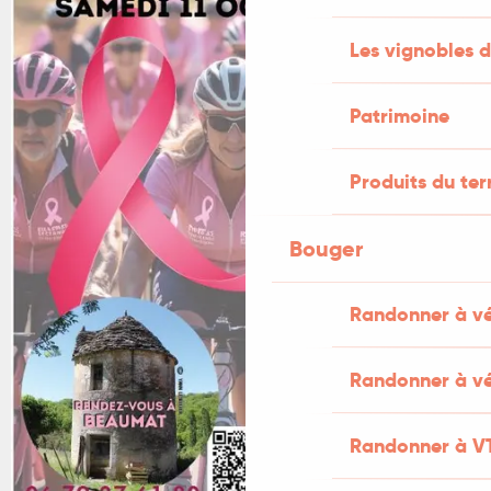
Les vignobles d
Patrimoine
Produits du ter
Bouger
Randonner à v
Randonner à vé
Randonner à V