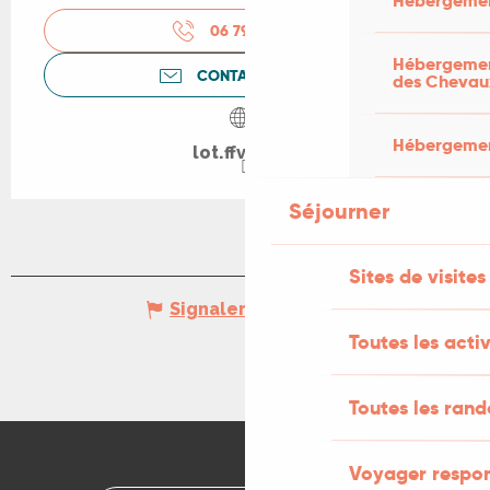
Hébergemen
06 79 37 61
▒▒
Hébergement
CONTACTEZ-NOUS
des Chevau
Hébergement
lot.ffvelo.fr
Séjourner
Sites de visites
Signaler une erreur
Toutes les activ
Toutes les ran
Voyager respo