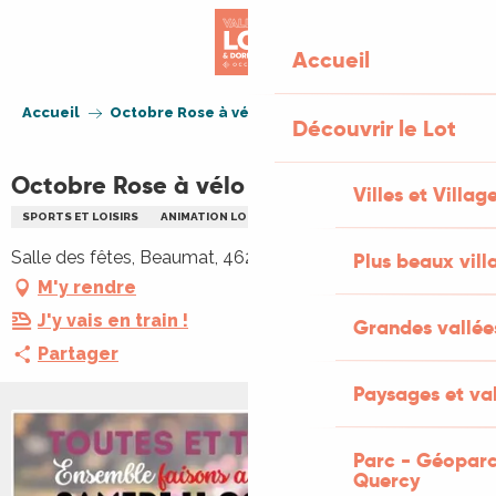
Aller
au
Accueil
contenu
principal
Accueil
Octobre Rose à vélo
Découvrir le Lot
Octobre Rose à vélo
Villes et Villag
SPORTS ET LOISIRS
ANIMATION LOCALE
SPORT CYCLISTE
Salle des fêtes, Beaumat, 46240 Cœur de Causse
Plus beaux vill
M'y rendre
J'y vais en train !
Grandes vallée
Partager
Paysages et val
Parc - Géoparc
Quercy