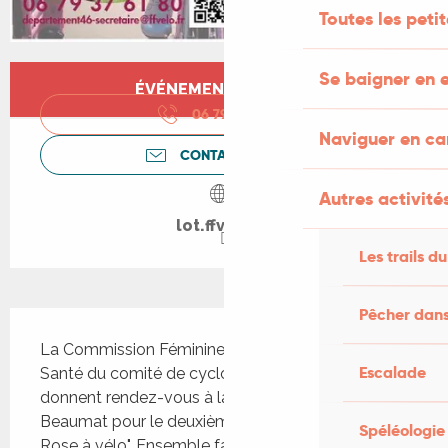
Toutes les peti
Ouverture et coordonnées
Se baigner en e
ÉVÉNEMENT TERMINÉ
06 79 37 61
▒▒
Naviguer en c
CONTACTEZ-NOUS
Autres activités
lot.ffvelo.fr
Les trails du
Pêcher dans
Description
La Commission Féminine et la Commission Sport 
Escalade
Santé du comité de cyclotourisme du Lot vous 
donnent rendez-vous à la salle des fêtes de 
Beaumat pour le deuxième édition d' "Octobre 
Spéléologie
Rose à vélo". Ensemble faisons avancer la 