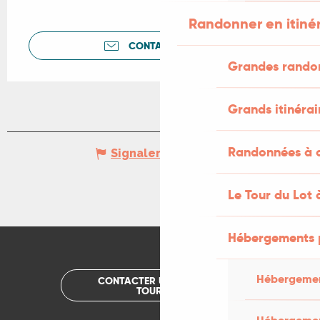
Randonner en itiné
CONTACTEZ-NOUS
Grandes rando
Grands itinérai
Randonnées à c
Signaler une erreur
Le Tour du Lot 
Hébergements 
Hébergemen
CONTACTER UN OFFICE DE
TOURISME