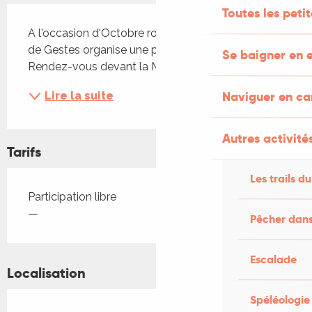
Description
Toutes les peti
A l'occasion d'Octobre rose, l'association Champs 
de Gestes organise une promenade sensorielle. 
Se baigner en e
Rendez-vous devant la Mairie. Don libre.
Naviguer en c
Lire la suite
Autres activités
Tarifs
Les trails du
Tarifs 2026
Participation libre
—
Pêcher dans
Escalade
Localisation
Spéléologie