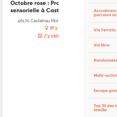
Octobre rose : Promenade
sensorielle à Castelnau-Montratier
Accrobranch
parcours ac
46170 Castelnau Montratier-Sainte Alauzie
M'y rendre
Via Ferrata
J'y vais en train !
Vol libre
Randonnées
Multi-activi
Escape game
Top 10 des a
famille