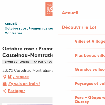
Aller
au
Accueil
contenu
principal
Accueil
Découvrir le Lot
Octobre rose : Promenade sensorielle à Castelnau-
Montratier
Villes et Villag
Octobre rose : Promenade sensorielle à
Castelnau-Montratier
Plus beaux vill
SPORTS ET LOISIRS
ANIMATION LOCALE
PLEIN AIR
RANDONNÉE
Grandes vallée
46170 Castelnau Montratier-Sainte Alauzie
M'y rendre
Paysages et val
J'y vais en train !
Partager
Parc - Géoparc
Quercy