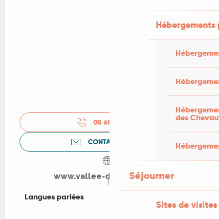
Hébergements 
Hébergemen
Hébergemen
Hébergement
des Chevau
05 65 33 22
▒▒
CONTACTEZ-NOUS
Hébergement
Séjourner
www.vallee-dordogne.com
Langues parlées
Langues parlées
Sites de visites