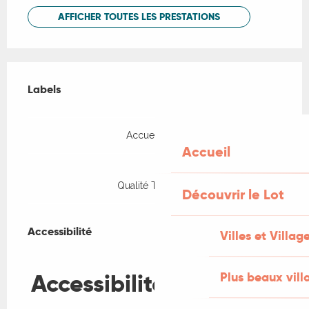
AFFICHER TOUTES LES PRESTATIONS
Offres de prestations
Labels
Labels
Accueil Vélo
Accueil
Qualité Tourisme
Découvrir le Lot
Accessibilité
Accessibilité
Villes et Villag
Fermer
Accessibilité
Plus beaux vill