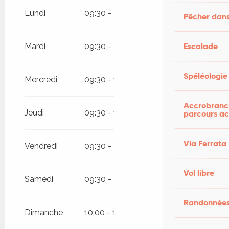
Du
4 avril 2026
au
10 juillet 2026
Lundi
09:30 - 12:30
14:00 - 18:00
Pêcher dans
Du
24 août 2026
au
31 octobre 2026
Escalade
Mardi
09:30 - 12:30
14:00 - 18:00
Spéléologie
Mercredi
09:30 - 12:30
14:00 - 18:00
Accrobranch
Jeudi
09:30 - 12:30
14:00 - 18:00
parcours ac
Via Ferrata
Vendredi
09:30 - 12:30
14:00 - 18:00
Vol libre
Samedi
09:30 - 12:30
14:00 - 18:00
Randonnées
Dimanche
10:00 - 13:00