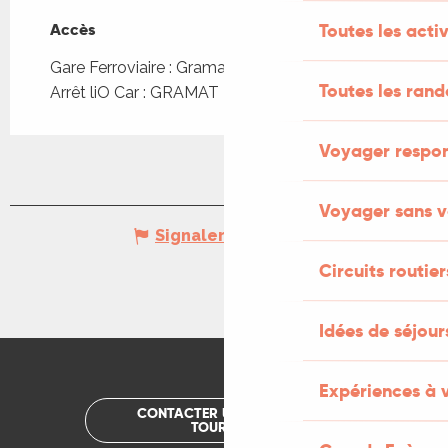
Toutes les activ
Accès
Accès
Gare Ferroviaire : Gramat à 1km
Toutes les ran
Arrêt liO Car : GRAMAT - Bourg à 117m
Voyager respo
Voyager sans v
Signaler une erreur
Circuits routier
Idées de séjou
Expériences à 
CONTACTER UN OFFICE DE
TOURISME