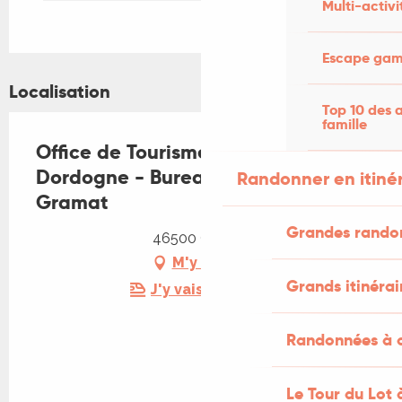
Multi-activi
Escape game
Localisation
Top 10 des a
famille
Office de Tourisme Vallée de la
Dordogne - Bureau d'accueil de
Randonner en itiné
Gramat
Grandes rando
46500 Gramat
M'y rendre
Grands itinérai
J'y vais en train !
Randonnées à c
Le Tour du Lot 