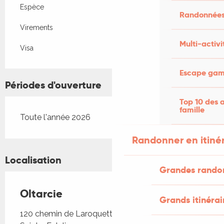
Espèce
Randonnées
Virements
Multi-activi
Visa
Escape game
Périodes d'ouverture
Top 10 des a
famille
Toute l'année 2026
Randonner en itiné
Localisation
Grandes rando
Oltarcie
Grands itinérai
120 chemin de Laroquette, 46320 Espagnac-