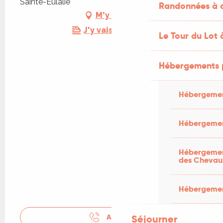
Sainte-Eulalie
Randonnées à c
M'y rendre
J'y vais en train !
Le Tour du Lot 
Hébergements 
Hébergemen
Hébergemen
Hébergement
des Chevau
Hébergement
APPELER
Séjourner