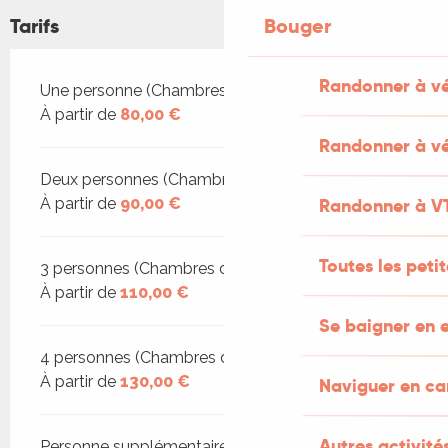
Tarifs
Bouger
Randonner à v
Tarifs 2026
Une personne (Chambres d'hôtes)
À partir de
80,00 €
Randonner à vé
Deux personnes (Chambres d'hôtes)
À partir de
90,00 €
Randonner à V
Toutes les peti
3 personnes (Chambres d'hôtes)
À partir de
110,00 €
Se baigner en e
4 personnes (Chambres d'hôtes)
À partir de
130,00 €
Naviguer en c
Autres activités
Personne supplémentaire (Chambres d'hôtes)