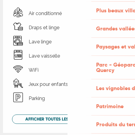
Plus beaux vill
Air conditionné
Draps et linge
Grandes vallée
Lave linge
Paysages et val
Lave vaisselle
Parc - Géoparc
Quercy
WiFi
Jeux pour enfants / Espace jeux
Les vignobles d
Parking
Patrimoine
AFFICHER TOUTES LES PRESTATIONS
Produits du ter