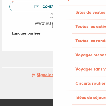
CONTACTEZ-NOUS
Sites de visites
www.oltarcie.com
Toutes les activ
Langues parlées
Langues parlées
Toutes les ran
Voyager respo
Voyager sans v
Signaler une erreur
Circuits routier
Idées de séjou