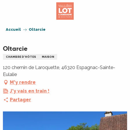
Aller
au
contenu
principal
Accueil
Oltarcie
Oltarcie
CHAMBRE D'HÔTES
MAISON
120 chemin de Laroquette, 46320 Espagnac-Sainte-
Eulalie
M'y rendre
J'y vais en train !
Partager