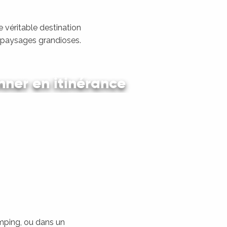
 véritable destination
s paysages grandioses.
ner en itinérance
 en car et en train
amping, ou dans un