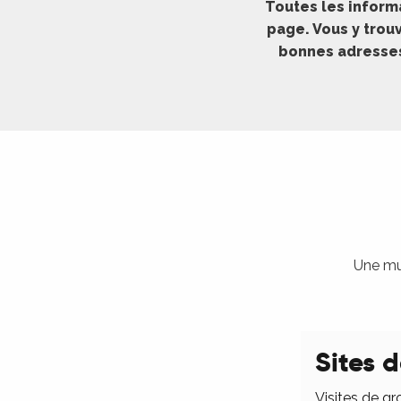
Toutes les inform
ches,
page. Vous y trouv
 et
bonnes adresses 
car
ues
a
ents
es
ents
es
ités
Une mul
ames
piste
Sites d
 faire
Visites de gr