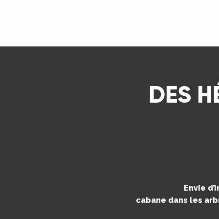
ns
LIRE LA SUITE
ue
DES H
Envie d’
cabane dans les arbr