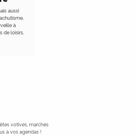
ais aussi
rachutisme,
veille à
 de loisirs.
 fêtes votives, marchés
tous à vos agendas !