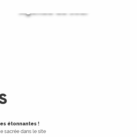
Agenda du Jour
Agenda du Week-End
LIRE LA SUITE
LIRE LA SUITE
S
les étonnantes !
 sacrée dans le site