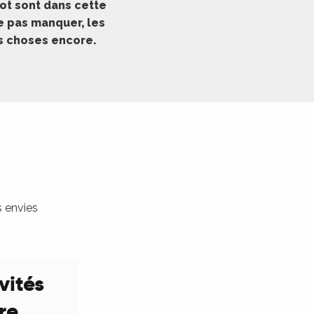
ot sont dans cette
ne pas manquer, les
es choses encore.
s envies
vités
ure