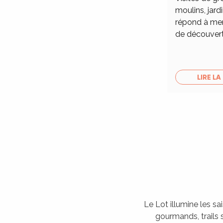
moulins, jardi
répond à merv
de découver
LIRE LA
Le Lot illumine les sa
gourmands, trails s