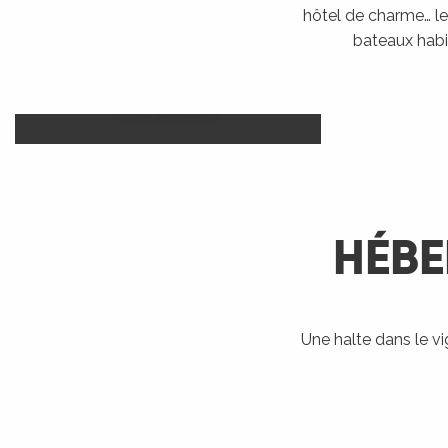
hôtel de charme… le 
bateaux habi
Camp
Hôtels
LIRE LA SUITE
HÉBE
R
ts
Une halte dans le v
Bateaux
Accueil Vélo
Ra
habitables
rs
LIRE LA SUITE