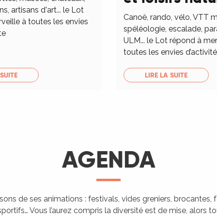
ns, artisans d'art... le Lot
Canoë, rando, vélo, VTT m
eille à toutes les envies
spéléologie, escalade, pa
te
ULM... le Lot répond à mer
toutes les envies d’activités
 SUITE
LIRE LA SUITE
AGENDA
isons de ses animations : festivals, vides greniers, brocantes,
portifs… Vous l’aurez compris la diversité est de mise, alors 