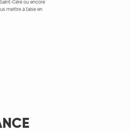
 Saint-Céré ou encore
Les Montgolfiades à
s mettre à l’aise en
Rocamadour
Rocamadour
LIRE LA SUITE
ANCE