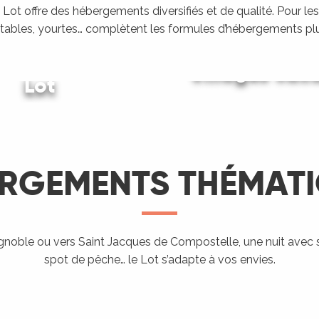
Lot offre des hébergements diversifiés et de qualité. Pour les
tables, yourtes… complètent les formules d’hébergements plu
ing dans le
Villages vac
Lot
Gîtes et locations
LIRE LA SUITE
LIRE LA SUITE
LIRE LA SUITE
RGEMENTS THÉMAT
Hébergement
proposant
l’accueil des
ignoble ou vers Saint Jacques de Compostelle, une nuit avec 
Aires de
Hé
spot de pêche… le Lot s’adapte à vos envies.
ndo Etape
Chevaux
campings-car
ra
LIRE LA SUITE
LIRE LA SUITE