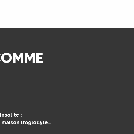
LIRE LA SUITE
 COMME
nsolite :
e, maison troglodyte…