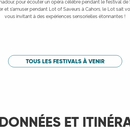
adour, pour écouter un opéra célèbre pendant le festival de
er et s’amuser pendant Lot of Saveurs à Cahors, le Lot sait vou
vous invitant à des expériences sensorielles étonnantes !
Festival de Saint-Céré
c
Festival de 
LIRE LA SUITE
LIRE LA SUITE
TOUS LES FESTIVALS À VENIR
DONNÉES ET ITINÉR