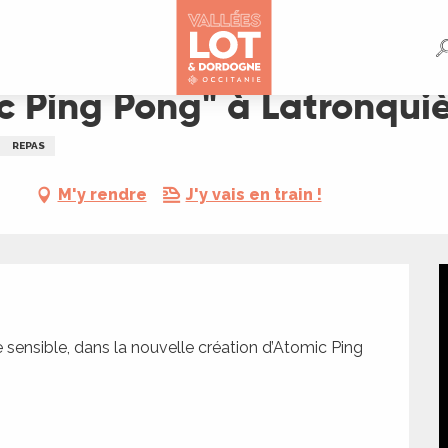
onquière
c Ping Pong" à Latronqui
REPAS
M'y rendre
J'y vais en train !
e sensible, dans la nouvelle création d’Atomic Ping 