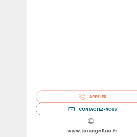
APPELER
CONTACTEZ-NOUS
R
www.lorangefluo.fr