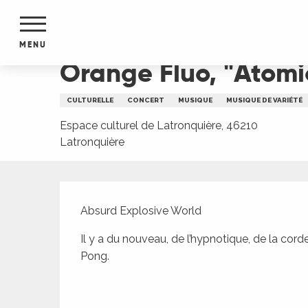
Aller
Accueil
Orange Fluo, "Atomic Ping Pong" à Latr
au
contenu
MENU
principal
Orange Fluo, "Atomi
NTS
MENTS
CULTURELLE
CONCERT
MUSIQUE
MUSIQUE DE VARIÉTÉ
S
URS
Espace culturel de Latronquière, 46210
Latronquière
Description
du Lot
dans
Absurd Explosive World
s le
Il y a du nouveau, de l’hypnotique, de la cord
Pong.
e