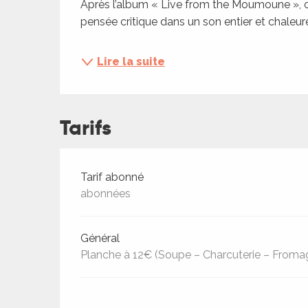
Après l’album « Live from the Moumoune », où
ches,
pensée critique dans un son entier et chaleure
 et
car
ues
Lire la suite
a
Tarifs
ents
es
ents
Tarifs 2026
Tarif abonné
es
ités
abonnées
ames
piste
Général
Planche à 12€ (Soupe – Charcuterie – Froma
 faire