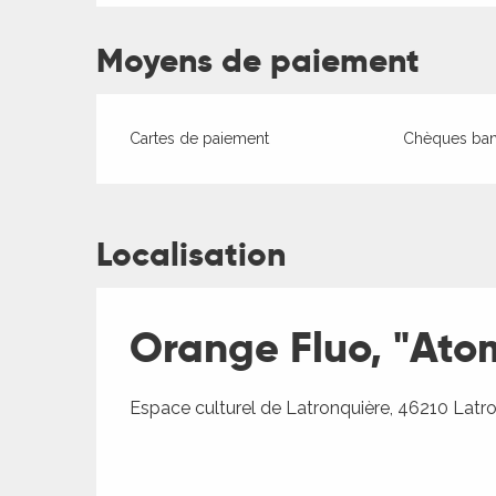
Moyens de paiement
Cartes de paiement
Chèques banc
Localisation
ages
Orange Fluo, "Ato
es
es
Espace culturel de Latronquière, 46210 Latr