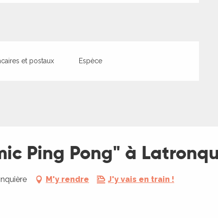
aires et postaux
Espèce
mic Ping Pong" à Latronqu
onquière
M'y rendre
J'y vais en train !