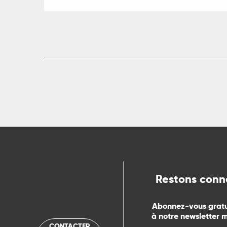
ts
rs
ns
ue
Restons conn
Abonnez-vous grat
à notre newsletter 
CONTACTER