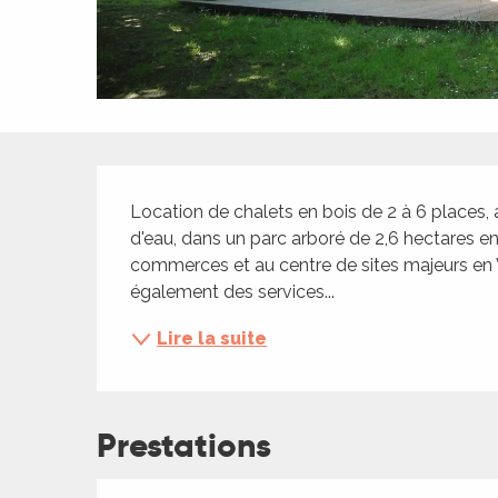
ches,
 et
car
ues
a
Description
ents
Location de chalets en bois de 2 à 6 places, 
es
d'eau, dans un parc arboré de 2,6 hectares en
commerces et au centre de sites majeurs en 
ents
également des services...
es
ités
Lire la suite
ames
piste
Prestations
 faire