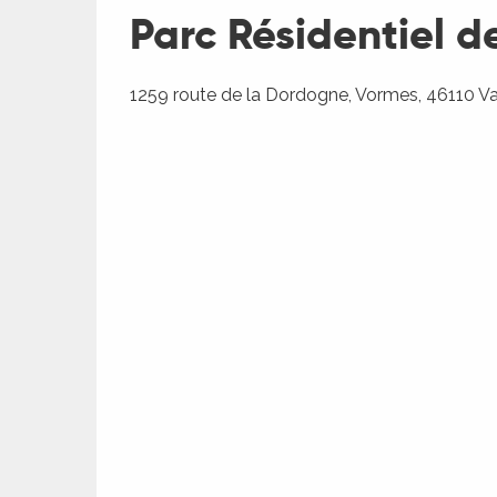
Parc Résidentiel d
1259 route de la Dordogne, Vormes, 46110 V
R
ts
rs
ns