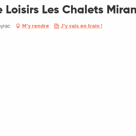
e Loisirs Les Chalets Mir
ayrac
M'y rendre
J'y vais en train !