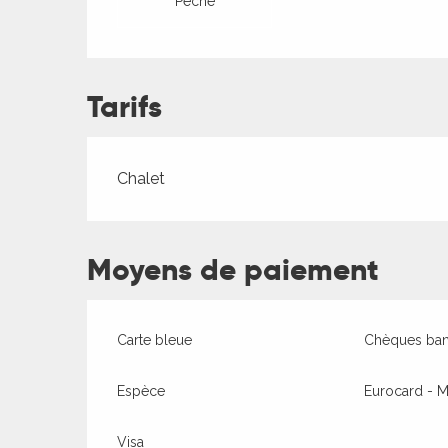
Pêche
Tarifs
Tarifs 2026
Chalet
Moyens de paiement
ages
Carte bleue
Chèques banc
Espèce
Eurocard - M
es
es
Visa