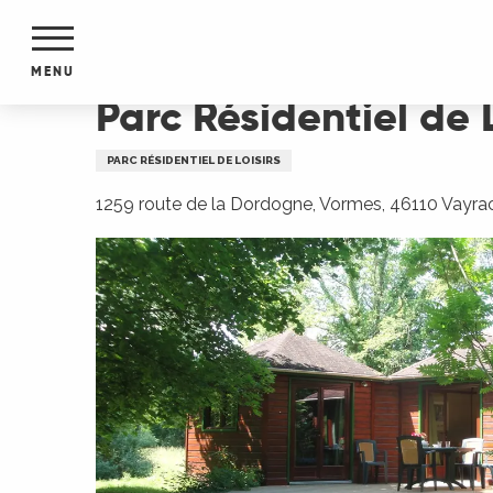
Aller
Accueil
Parc Résidentiel de Loisirs Les Chalets
au
contenu
MENU
principal
Parc Résidentiel de 
NTS
MENTS
PARC RÉSIDENTIEL DE LOISIRS
S
URS
1259 route de la Dordogne, Vormes, 46110 Vayra
du Lot
dans
s le
e