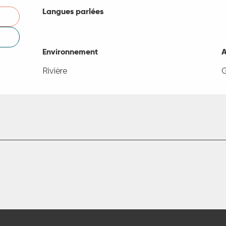
Langues parlées
Langues parlées
Environnement
Environnement
A
A
Rivière
G