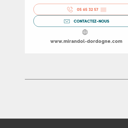
ue
05 65 32 57
▒▒
CONTACTEZ-NOUS
www.mirandol-dordogne.com