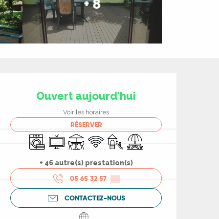
+ 8
Ouverture et coord
Ouvert aujourd'hui
Voir les horaires
RÉSERVER
Lave linge
Télévision
Terrasse
WiFi
Jeux pour enfants / Espace jeu
Aire de pique nique
+ 46 autre(s) prestation(s)
05 65 32 57
▒▒
CONTACTEZ-NOUS