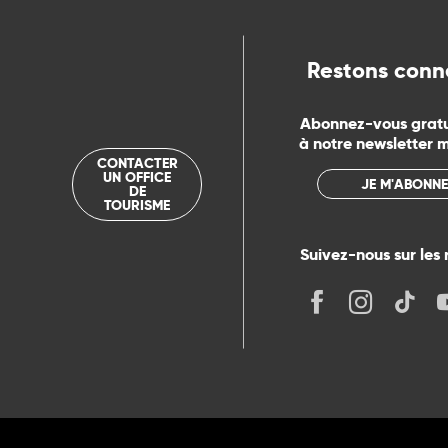
Restons conn
Abonnez-vous grat
à notre newsletter 
CONTACTER
UN OFFICE
JE M'ABONNE
DE
TOURISME
Suivez-nous sur les 
its
r