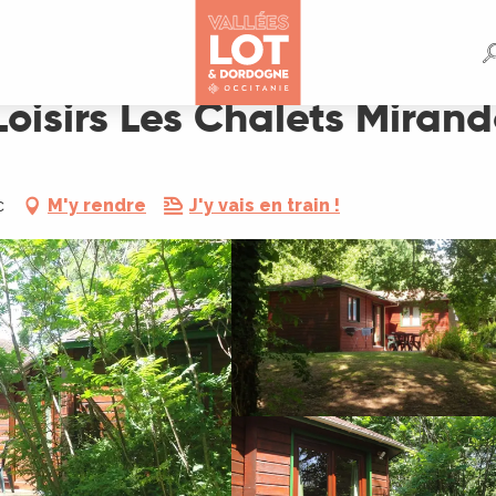
 Mirandol Dordogne
Loisirs Les Chalets Miran
c
M'y rendre
J'y vais en train !