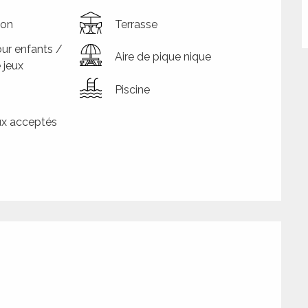
ion
Terrasse
ur enfants /
Aire de pique nique
 jeux
Piscine
x acceptés
tions