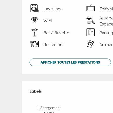
Lave linge
Télévis
Jeux po
WiFi
Espace
Bar / Buvette
Parking
Restaurant
Animau
AFFICHER TOUTES LES PRESTATIONS
Offres de presta
Labels
Labels
Hébergement