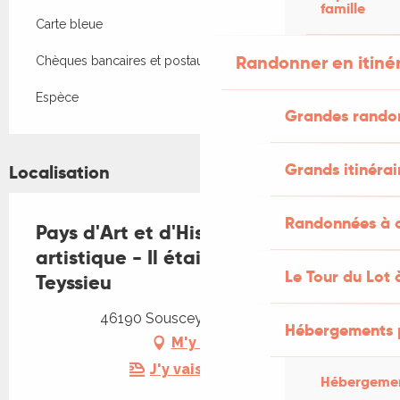
famille
Carte bleue
Randonner en itiné
Chèques bancaires et postaux
Espèce
Grandes rando
Grands itinérai
Localisation
Randonnées à c
Pays d'Art et d'Histoire : Visite
artistique - Il était une fois...
Le Tour du Lot 
Teyssieu
46190 Sousceyrac-en-Quercy
Hébergements 
M'y rendre
J'y vais en train !
Hébergemen