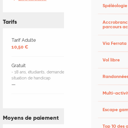
Spéléologie
Tarifs
Accrobranch
parcours ac
Tarifs 2026
Tarif Adulte
Via Ferrata
10,50 €
Vol libre
Gratuit
- 18 ans, étudiants, demandeurs d'emploi, personne en
Randonnées
situation de handicap
—
Multi-activi
Escape game
Moyens de paiement
Top 10 des a