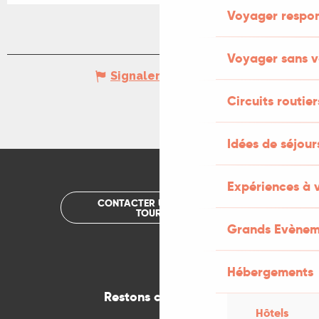
Voyager respo
Voyager sans v
Signaler une erreur
Circuits routier
Idées de séjou
Expériences à 
CONTACTER UN OFFICE DE
TOURISME
Grands Evènem
Hébergements
Restons connectés
Hôtels