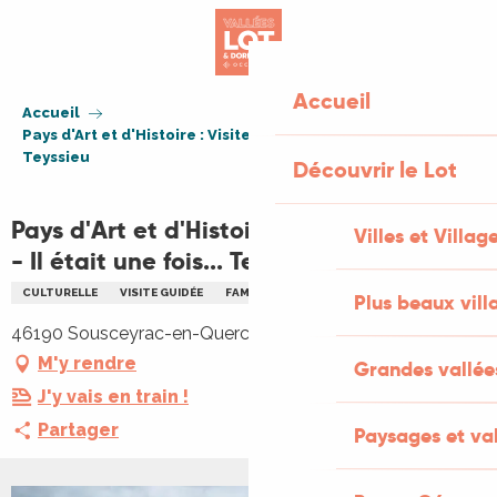
Aller
au
contenu
principal
Accueil
Accueil
Pays d'Art et d'Histoire : Visite artistique - Il était une fois...
Teyssieu
Découvrir le Lot
Pays d'Art et d'Histoire : Visite artistique
Villes et Villag
- Il était une fois... Teyssieu
CULTURELLE
VISITE GUIDÉE
FAMILLE
NOCTURNE
PATRIMOINE
Plus beaux vill
46190 Sousceyrac-en-Quercy
M'y rendre
Grandes vallée
J'y vais en train !
Partager
Paysages et val