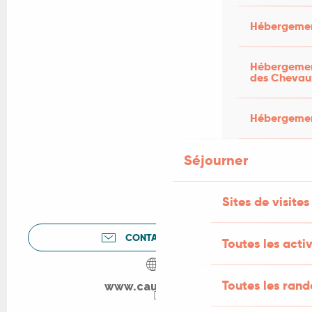
Hébergemen
Hébergement
des Chevau
Hébergement
Séjourner
Sites de visites
CONTACTEZ-NOUS
Toutes les activ
Toutes les ran
www.cauvaldor.fr