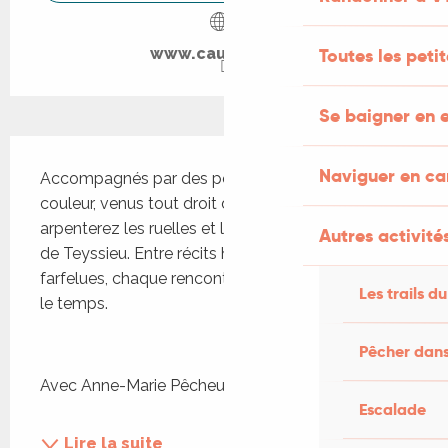
Toutes les peti
www.cauvaldor.fr
Se baigner en e
Description
Naviguer en c
Accompagnés par des personnages hauts en 
couleur, venus tout droit d'une autre époque, vous 
arpenterez les ruelles et les lieux emblématiques 
Autres activités
de Teyssieu. Entre récits historiques et anecdotes 
farfelues, chaque rencontre sera un voyage dans 
Les trails du
le temps.
Pêcher dans
Avec Anne-Marie Pêcheur, historienne et Antonin...
Escalade
Lire la suite