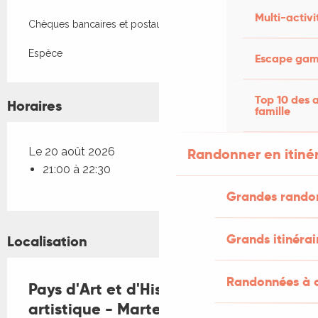
Multi-activi
Chèques bancaires et postaux
Espèce
Escape game
Top 10 des a
Horaires
famille
Le 20 août 2026
Randonner en itiné
21:00 à 22:30
Grandes rando
Grands itinérai
Localisation
Randonnées à c
Pays d'Art et d'Histoire : Visite
artistique - Martel, ça vous chante