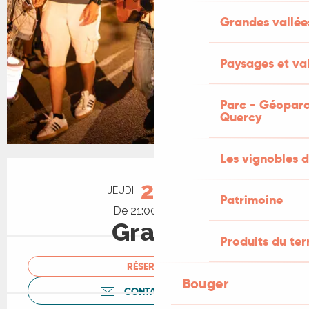
Grandes vallée
Paysages et val
Parc - Géoparc
Quercy
Les vignobles d
Ouverture et coordonnées
20
JEUDI
AOÛT
Patrimoine
De 21:00 à 22:30
Gratuit
Produits du ter
RÉSERVER
Bouger
CONTACTEZ-NOUS