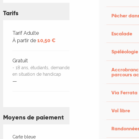
Tarifs
Pêcher dans
Tarifs 2026
Tarif Adulte
Escalade
À partir de
10,50 €
Spéléologie
Gratuit
- 18 ans, étudiants, demandeurs d'emploi et personnes
Accrobranch
parcours ac
en situation de handicap
—
Via Ferrata
Vol libre
Moyens de paiement
Randonnées
Carte bleue