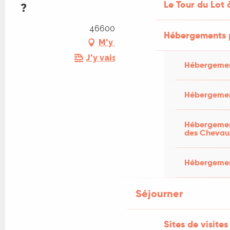
Le Tour du Lot 
?
46600 Martel
Hébergements 
M'y rendre
J'y vais en train !
Hébergemen
Hébergemen
Hébergement
des Chevau
Hébergement
Séjourner
Sites de visites