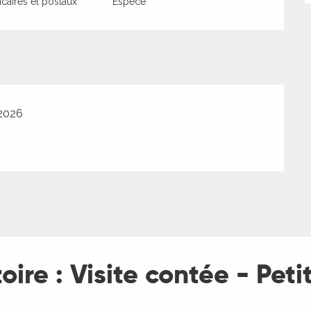
aires et postaux
Espèce
 2026
toire : Visite contée - Pet