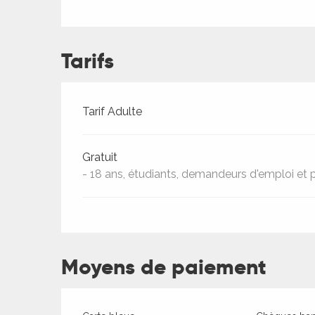
ches,
 et
car
Tarifs
ues
a
Tarifs 2026
Tarif Adulte
ents
es
Gratuit
ents
- 18 ans, étudiants, demandeurs d'emploi et 
es
ités
ames
piste
Moyens de paiement
 faire