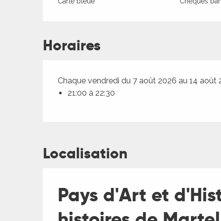
Carte bleue
Chèques banc
Horaires
Chaque vendredi du 7 août 2026 au 14 août
21:00 à 22:30
ages
Localisation
es
Pays d'Art et d'His
es
histoires de Martel