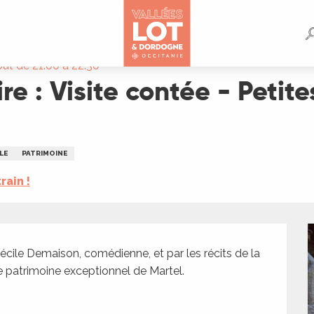
 Petites et grandes histoires de Martel
oût de 21:00 à 22:30
ire : Visite contée - Petit
LE
PATRIMOINE
train !
cile Demaison, comédienne, et par les récits de la 
e patrimoine exceptionnel de Martel.