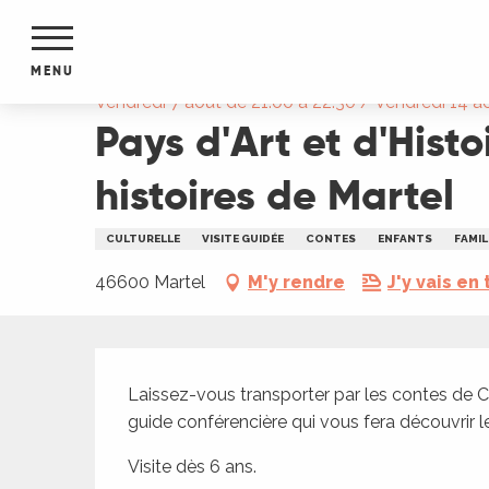
Aller
Accueil
Pays d'Art et d'Histoire : Visite contée -
au
contenu
MENU
principal
Vendredi 7 août de 21:00 à 22:30 / Vendredi 14 a
Pays d'Art et d'Histo
NTS
MENTS
S
histoires de Martel
URS
CULTURELLE
VISITE GUIDÉE
CONTES
ENFANTS
FAMIL
46600 Martel
M'y rendre
J'y vais en 
du Lot
dans
s le
Description
Laissez-vous transporter par les contes de Cé
guide conférencière qui vous fera découvrir l
e
Visite dès 6 ans.