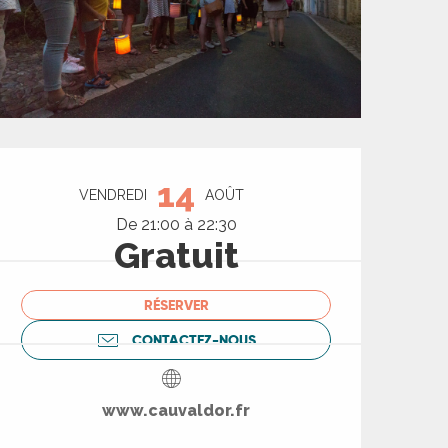
Ouverture et coord
14
VENDREDI
AOÛT
De 21:00 à 22:30
Gratuit
RÉSERVER
CONTACTEZ-NOUS
www.cauvaldor.fr