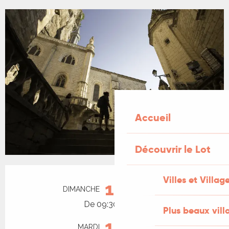
Accueil
Découvrir le Lot
Ouverture et coordonnées
Villes et Villag
16
DIMANCHE
AOÛT
De 09:30 à 11:00
Plus beaux vill
18
MARDI
AOÛT