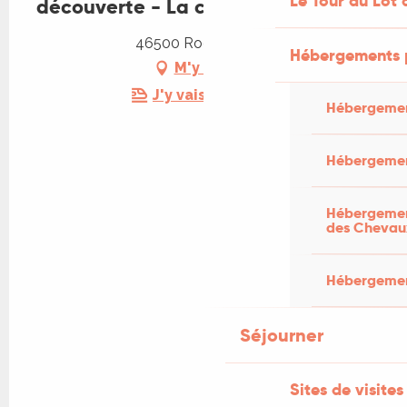
Le Tour du Lot 
découverte - La cité mariale
46500 Rocamadour
Hébergements 
M'y rendre
J'y vais en train !
Hébergemen
Hébergemen
Hébergement
des Chevau
Hébergement
Séjourner
Sites de visites