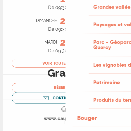
Grandes vallée
De 09:30 à 11:00
23
DIMANCHE
AOÛT
Paysages et val
De 09:30 à 11:00
25
Parc - Géoparc
MARDI
AOÛT
Quercy
De 09:30 à 11:00
VOIR TOUTES LES DATES
Les vignobles d
Gratuit
Patrimoine
RÉSERVER
CONTACTEZ-NOUS
Produits du ter
Bouger
www.cauvaldor.fr