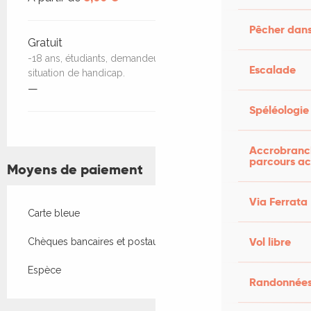
Pêcher dans
Gratuit
-18 ans, étudiants, demandeurs d'emploi, personne en
Escalade
situation de handicap.
—
Spéléologie
Accrobranch
parcours ac
Moyens de paiement
Via Ferrata
Carte bleue
Vol libre
Chèques bancaires et postaux
Espèce
Randonnées