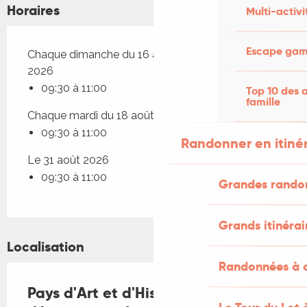
Horaires
Multi-activi
Escape game
Chaque dimanche du 16 août 2026 au 23 août
2026
09:30 à 11:00
Top 10 des a
famille
Chaque mardi du 18 août 2026 au 25 août 2026
09:30 à 11:00
Randonner en itiné
Le 31 août 2026
09:30 à 11:00
Grandes rando
Grands itinérai
Localisation
Randonnées à c
Pays d'Art et d'Histoire : Visite