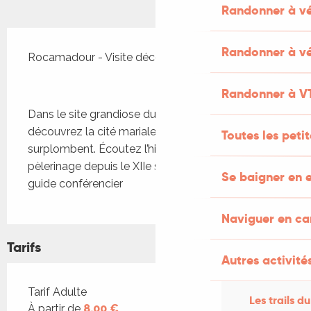
Randonner à v
Description
Randonner à vé
Rocamadour - Visite découverte - La cité mariale
Randonner à V
Dans le site grandiose du canyon de l’Alzou, 
découvrez la cité mariale et les sanctuaires qui la 
Toutes les peti
surplombent. Écoutez l’histoire de ce haut lieu de 
pèlerinage depuis le XIIe siècle racontée par un 
Se baigner en e
guide conférencier
Naviguer en c
Tarifs
Autres activités
Tarifs 2026
Tarif Adulte
Les trails du
À partir de
8,00 €