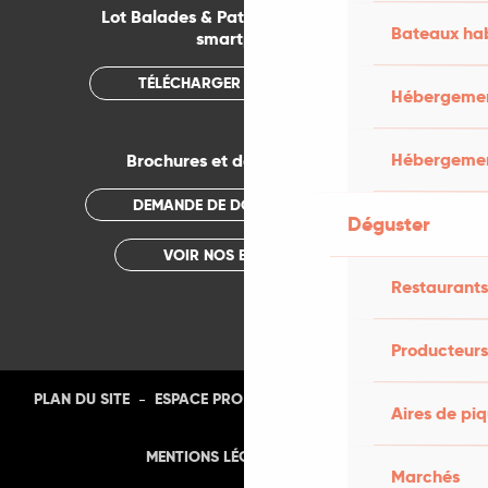
Lot Balades & Patrimoines sur votre
Bateaux hab
smartphone
TÉLÉCHARGER L'APPLICATION
Hébergement
Hébergemen
Brochures et documentations
DEMANDE DE DOCUMENTATION
Déguster
VOIR NOS BROCHURES
Restaurants
Producteurs
-
-
-
-
PLAN DU SITE
ESPACE PRO
PRESSE
PHOTOTHÈQUE
Aires de pi
-
MENTIONS LÉGALES
CGU
Marchés