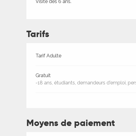
Visite dès 6 ans.
ches,
 et
car
ues
Tarifs
a
ents
Tarifs 2026
Tarif Adulte
es
ents
Gratuit
es
-18 ans, étudiants, demandeurs d'emploi, per
ités
ames
piste
Moyens de paiement
 faire