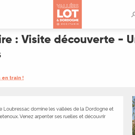
rte - Un belvédère dominant les vallées
oire : Visite découverte -
s
s en train !
 de Loubressac domine les vallées de la Dordogne et 
tenoux. Venez arpenter ses ruelles et découvrir 