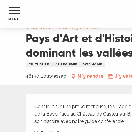
Aller
Accueil
Pays d'Art et d'Histoire : Visite découve
au
contenu
MENU
principal
Vendredi 21 août de 10:30 à 12:00
Pays d'Art et d'Hist
NTS
MENTS
S
dominant les vallée
URS
CULTURELLE
VISITE GUIDÉE
PATRIMOINE
46130 Loubressac
M'y rendre
J'y vai
du Lot
dans
s le
Description
Construit sur une proue rocheuse, le village
de la Bave, face au Château de Castelnau-Bre
son histoire avec notre guide conférencier.
e