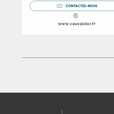
CONTACTEZ-NOUS
R
www.cauvaldor.fr
ts
rs
ns
ue