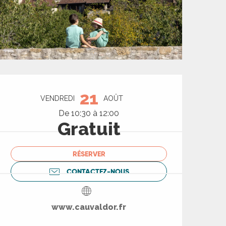
Ouverture et coord
21
VENDREDI
AOÛT
De 10:30 à 12:00
Gratuit
RÉSERVER
CONTACTEZ-NOUS
www.cauvaldor.fr