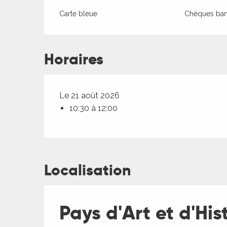
Carte bleue
Chèques banc
Horaires
Le 21 août 2026
10:30 à 12:00
ages
Localisation
es
Pays d'Art et d'His
es