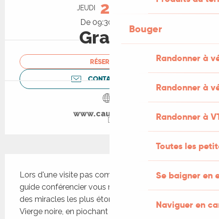
27
JEUDI
AOÛT
De 09:30 à 11:30
Bouger
Gratuit
Randonner à v
RÉSERVER
CONTACTEZ-NOUS
Randonner à vé
www.cauvaldor.fr
Randonner à V
Toutes les peti
Description
Se baigner en e
Lors d'une visite pas comme les autres, notre 
guide conférencier vous racontera quelques-uns 
des miracles les plus étonnants attribués à la 
Naviguer en c
Vierge noire, en piochant des objets insolites de 