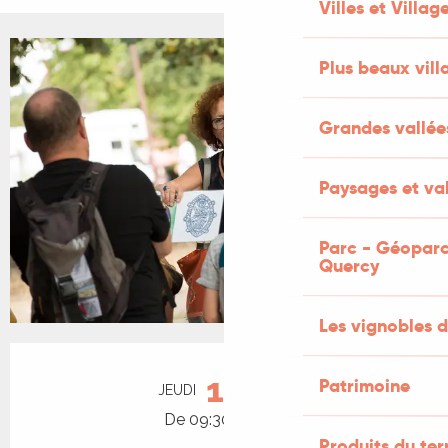
Villes et Villag
Plus beaux vill
Grandes vallée
Paysages et val
Parc - Géoparc
Quercy
Les vignobles d
Ouverture et coordonnées
13
Patrimoine
JEUDI
AOÛT
De 09:30 à 11:30
Produits du ter