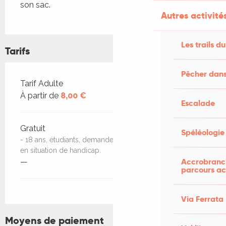
son sac.
Autres activités
Les trails du
Tarifs
Pêcher dans
Tarifs 2026
Tarif Adulte
À partir de
8,00 €
Escalade
Gratuit
Spéléologie
- 18 ans, étudiants, demandeurs d'emploi et personne
en situation de handicap.
Accrobranch
—
parcours ac
Via Ferrata
Moyens de paiement