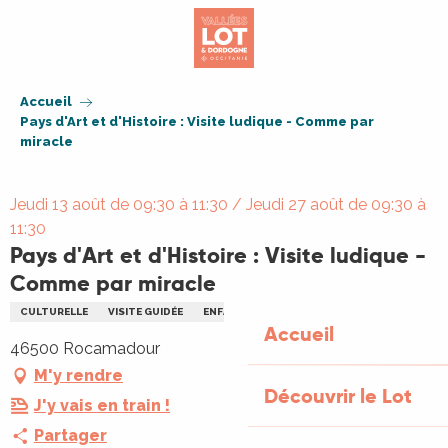
Aller
au
contenu
principal
Accueil
Pays d'Art et d'Histoire : Visite ludique - Comme par
miracle
Jeudi 13 août de 09:30 à 11:30 / Jeudi 27 août de 09:30 à
11:30
Pays d'Art et d'Histoire : Visite ludique -
Comme par miracle
CULTURELLE
VISITE GUIDÉE
ENFANTS
FAMILLE
PATRIMOINE
Accueil
46500 Rocamadour
M'y rendre
Découvrir le Lot
J'y vais en train !
Partager