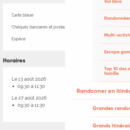
Vol libre
Carte bleue
Randonnées
Chèques bancaires et postaux
Multi-activi
Espèce
Escape game
Horaires
Top 10 des a
famille
Le 13 août 2026
09:30 à 11:30
Randonner en itiné
Le 27 août 2026
09:30 à 11:30
Grandes rando
Grands itinérai