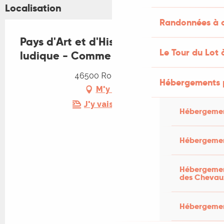
Localisation
Randonnées à c
Pays d'Art et d'Histoire : Visite
Le Tour du Lot 
ludique - Comme par miracle
46500 Rocamadour
Hébergements 
M'y rendre
J'y vais en train !
Hébergemen
Hébergemen
Hébergement
des Chevau
Hébergement