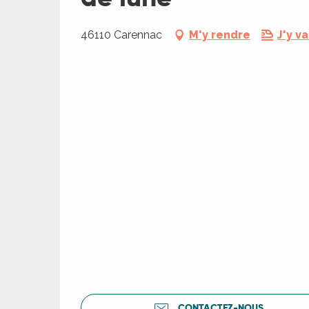
46110 Carennac
M'y rendre
J'y va
CONTACTEZ-NOUS