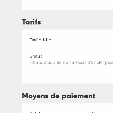
ches,
 et
car
Tarifs
ues
a
Tarifs 2026
Tarif Adulte
ents
es
Gratuit
ents
-18ans, étudiants, demandeurs d'emploi, pers
es
ités
ames
piste
Moyens de paiement
 faire