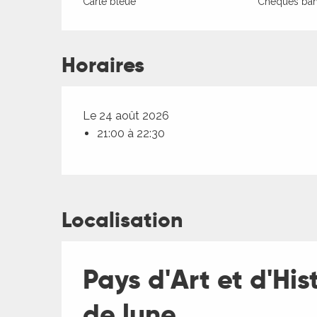
Carte bleue
Chèques banc
Horaires
Le 24 août 2026
21:00 à 22:30
ages
Localisation
es
Pays d'Art et d'His
es
de lune