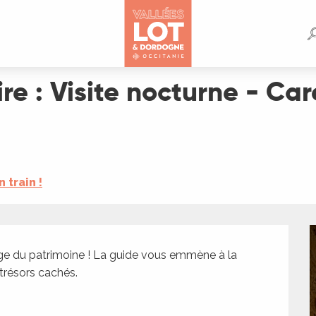
 - Carennac au clair de lune
ire : Visite nocturne - Ca
n train !
ge du patrimoine ! La guide vous emmène à la 
 trésors cachés.