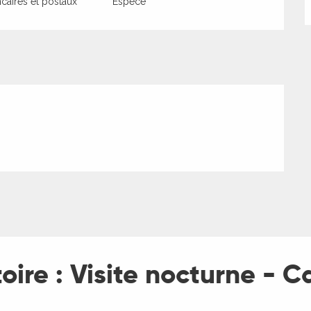
aires et postaux
Espèce
toire : Visite nocturne - 