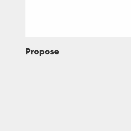
Propose
R
ts