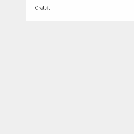
ches,
Tarifs 2026
Gratuit
 et
car
ues
a
ents
es
ents
es
ités
ames
piste
 faire