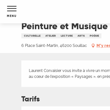
Aller
Accueil
Peinture et Musique au sein de l'exposit
au
contenu
MENU
principal
Peinture et Musique 
NTS
MENTS
CULTURELLE
ATELIER
LECTURE
ARTS
POÉSIE
S
URS
6 Place Saint-Martin, 46200 Souillac
M'y re
Description
du Lot
Laurent Corvaisier vous invite à vivre un mom
dans
au cœur de l’exposition « Paysages ». en p
s le
Tarifs
e