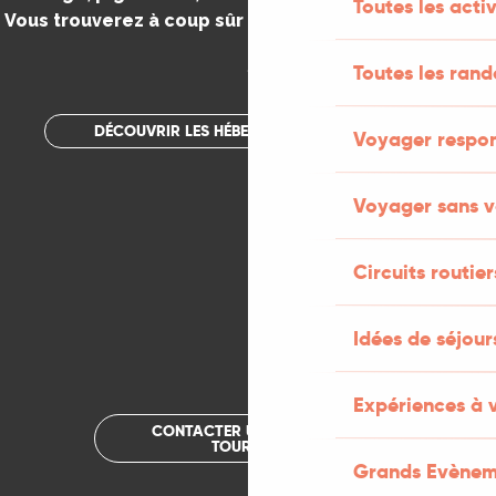
Toutes les activ
Vous trouverez à coup sûr votre bonheur dans le Lot.
.
Toutes les ran
DÉCOUVRIR LES HÉBERGEMENTS INSOLITES
Voyager respo
Voyager sans v
Circuits routier
Idées de séjou
Expériences à 
CONTACTER UN OFFICE DE
TOURISME
Grands Evènem