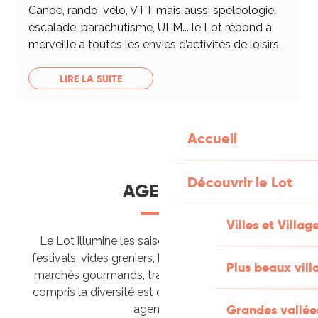
Canoë, rando, vélo, VTT mais aussi spéléologie,
escalade, parachutisme, ULM... le Lot répond à
merveille à toutes les envies d’activités de loisirs.
LIRE LA SUITE
Accueil
Découvrir le Lot
AGENDA
Villes et Villag
Le Lot illumine les saisons de ses animations :
festivals, vides greniers, brocantes, fêtes votives,
Plus beaux vill
marchés gourmands, trails sportifs… Vous l’aurez
compris la diversité est de mise, alors tous à vos
Grandes vallée
agendas !