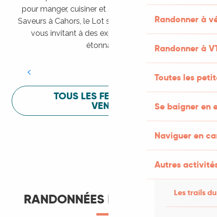
pour manger, cuisiner et s’amuser pendant Lot of
Randonner à vé
Saveurs à Cahors, le Lot sait vous mettre à l’aise en
vous invitant à des expériences sensorielles
Festival Lot of Saveurs
étonnantes !
Randonner à V
LIRE LA SUITE
Toutes les peti
TOUS LES FESTIVALS À
VENIR
Se baigner en e
Naviguer en c
Autres activités
Les trails du
RANDONNÉES ET ITINÉRANCE