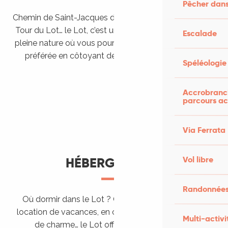
Pêcher dans
Chemin de Saint-Jacques de Compostelle, Véloroutes,
Tour du Lot… le Lot, c’est une véritable destination de
Escalade
pleine nature où vous pourrez pratiquer votre activité
préférée en côtoyant des paysages grandioses.
Spéléologie
Randonner en itinérance
Le Lot en car et en train
Balades et randonnées
Accrobranch
parcours ac
Via Ferrata
Vol libre
HÉBERGEMENTS
Randonnées
Où dormir dans le Lot ? Chez l’habitant, dans une
location de vacances, en camping, ou dans un hôtel
Multi-activi
de charme… le Lot offre des hébergements