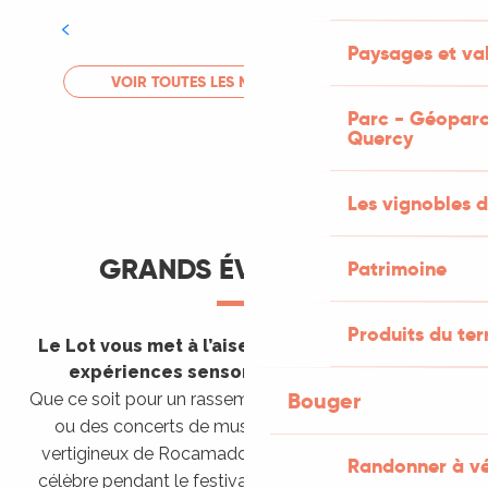
Tout l'agenda
Paysages et val
LIRE LA SUITE
VOIR TOUTES LES MANIFESTATIONS
Parc - Géoparc
Quercy
Les vignobles d
GRANDS ÉVÈNEMENTS
Patrimoine
Produits du ter
Le Lot vous met à l’aise en vous invitant à des
expériences sensorielles étonnantes !
Bouger
Que ce soit pour un rassemblement de montgolfières
ou des concerts de musique sacrée dans le site
vertigineux de Rocamadour, pour écouter un opéra
Randonner à v
célèbre pendant le festival de Saint-Céré ou encore