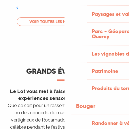
Tout l'agenda
Paysages et val
LIRE LA SUITE
VOIR TOUTES LES MANIFESTATIONS
Parc - Géoparc
Quercy
Les vignobles d
GRANDS ÉVÈNEMENTS
Patrimoine
Produits du ter
Le Lot vous met à l’aise en vous invitant à des
expériences sensorielles étonnantes !
Bouger
Que ce soit pour un rassemblement de montgolfières
ou des concerts de musique sacrée dans le site
vertigineux de Rocamadour, pour écouter un opéra
Randonner à v
célèbre pendant le festival de Saint-Céré ou encore