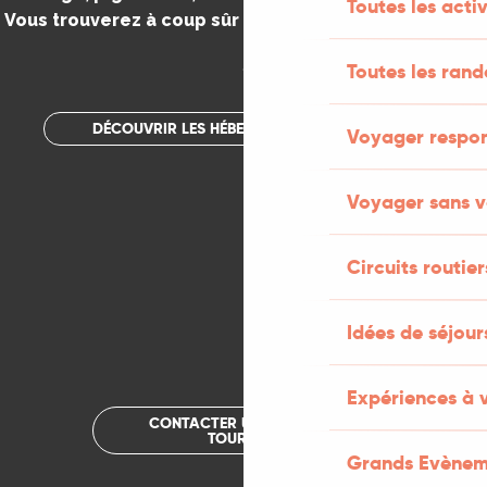
Toutes les activ
Vous trouverez à coup sûr votre bonheur dans le Lot.
.
Toutes les ran
DÉCOUVRIR LES HÉBERGEMENTS INSOLITES
Voyager respo
Voyager sans v
Circuits routier
Idées de séjou
Expériences à 
CONTACTER UN OFFICE DE
TOURISME
Grands Evènem