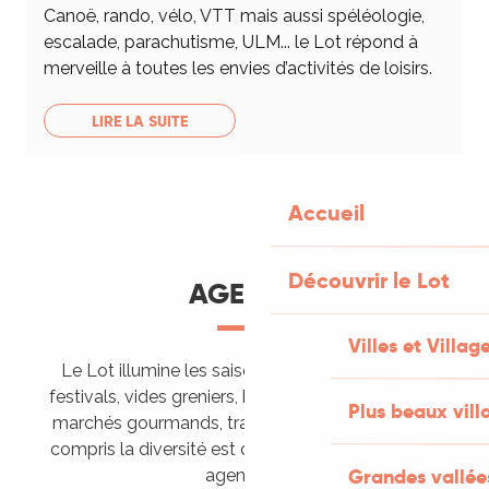
Canoë, rando, vélo, VTT mais aussi spéléologie,
escalade, parachutisme, ULM... le Lot répond à
merveille à toutes les envies d’activités de loisirs.
LIRE LA SUITE
Accueil
Découvrir le Lot
AGENDA
Villes et Villag
Le Lot illumine les saisons de ses animations :
festivals, vides greniers, brocantes, fêtes votives,
Plus beaux vill
marchés gourmands, trails sportifs… Vous l’aurez
compris la diversité est de mise, alors tous à vos
Grandes vallée
agendas !