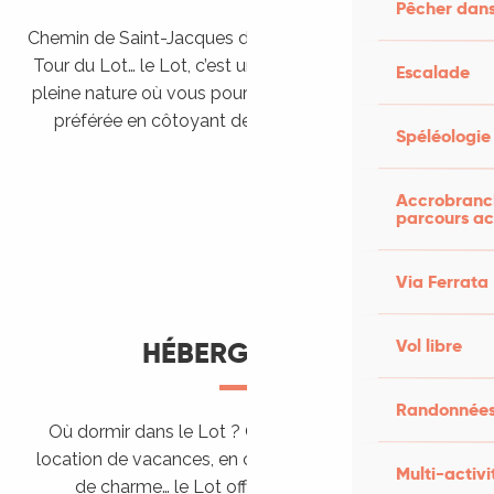
Pêcher dans
Chemin de Saint-Jacques de Compostelle, Véloroutes,
Tour du Lot… le Lot, c’est une véritable destination de
Escalade
pleine nature où vous pourrez pratiquer votre activité
préférée en côtoyant des paysages grandioses.
Spéléologie
Randonner en itinérance
Le Lot en car et en train
Balades et randonnées
Accrobranch
parcours ac
Via Ferrata
Vol libre
HÉBERGEMENTS
Randonnées
Où dormir dans le Lot ? Chez l’habitant, dans une
location de vacances, en camping, ou dans un hôtel
Multi-activi
de charme… le Lot offre des hébergements