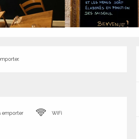
emporter.
à emporter
WiFi