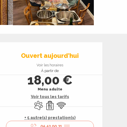
Ouverture et coord
Ouvert aujourd'hui
Voir les horaires
À partir de
18,00 €
Menu adulte
Voir tous les tarifs
Animaux acceptés
Vente à emporter
WiFi
+ 5 autre(s) prestation(s)
06 62 00 21
▒▒