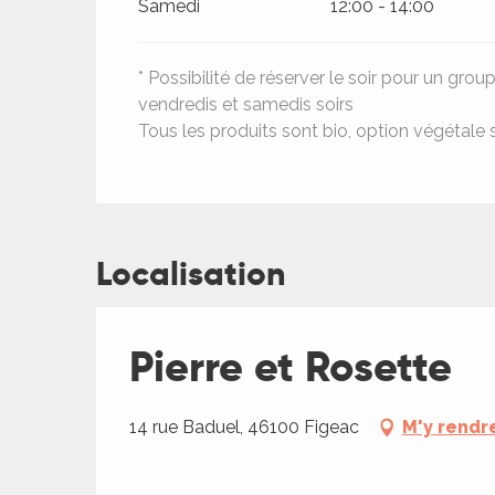
Samedi
12:00 - 14:00
* Possibilité de réserver le soir pour un group
vendredis et samedis soirs
Tous les produits sont bio, option végétale 
Localisation
Pierre et Rosette
14 rue Baduel, 46100 Figeac
M'y rendr
R