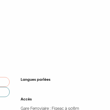
Langues parlées
Langues parlées
Accès
Accès
Gare Ferroviaire : Figeac à 908m