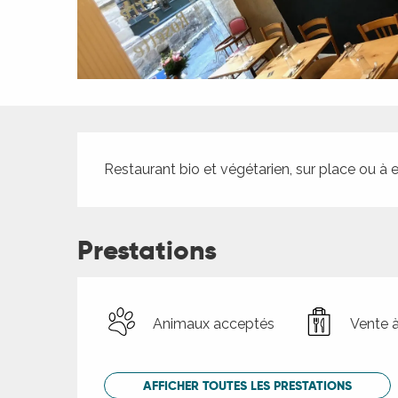
ches,
 et
car
ues
a
Description
ents
Restaurant bio et végétarien, sur place ou à 
es
ents
es
Prestations
ités
ames
piste
Animaux acceptés
Vente 
 faire
AFFICHER TOUTES LES PRESTATIONS