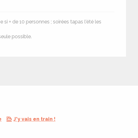
e si + de 10 personnes ; soirées tapas l'été les
seule possible.
e
J'y vais en train !