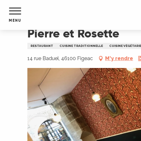
Aller
Accueil
Pierre et Rosette
au
contenu
MENU
principal
Pierre et Rosette
NTS
MENTS
RESTAURANT
CUISINE TRADITIONNELLE
CUISINE VÉGÉTARI
S
URS
14 rue Baduel, 46100 Figeac
M'y rendre
du Lot
dans
s le
e