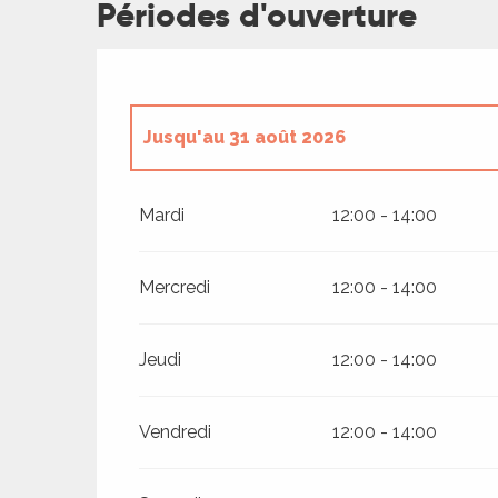
Périodes d'ouverture
ages
es
Jusqu'au
31 août 2026
es
Du
1 janvier 2026
au
9 juin 2026
Mardi
12:00 - 14:00
Du
1 septembre 2026
au
31 décembre 
Mercredi
12:00 - 14:00
Jeudi
12:00 - 14:00
Vendredi
12:00 - 14:00