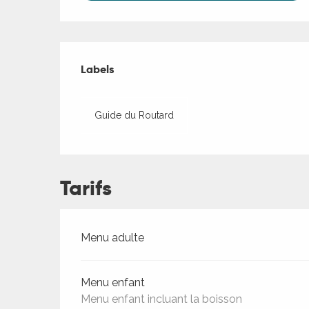
Offres de presta
Labels
Labels
Guide du Routard
Tarifs
Tarifs 2026
Menu adulte
Menu enfant
Menu enfant incluant la boisson