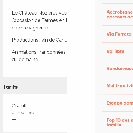
Description
Accrobranch
Le Château Nozières vous ouvre ses portes à 
parcours ac
l'occasion de Fermes en Fête et d'un pique-nique 
chez le Vigneron.
Via Ferrata
Productions : vin de Cahors
Vol libre
Animations : randonnées, dégustations et visites 
du domaine.
Randonnées
Multi-activi
Tarifs
Escape game
Tarifs 2026
Gratuit
entrée libre
—
Top 10 des a
famille