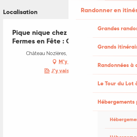
Randonner en itiné
Localisation
Grandes rando
Pique nique chez le Vigneron et
Fermes en Fête : Château Nozières
Grands itinérai
Château Nozières, 46700 Vire-sur-Lot
M'y rendre
Randonnées à c
J'y vais en train !
Le Tour du Lot 
Hébergements 
Hébergemen