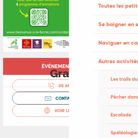
Toutes les peti
Se baigner en e
Naviguer en c
Autres activités
Ouverture et coordonnées
ÉVÉNEMENT TERMINÉ
Gratuit
Les trails du
05 65 36 52
▒▒
Pêcher dans
CONTACTEZ-NOUS
VOIR LES SITES WEB
Escalade
Spéléologie