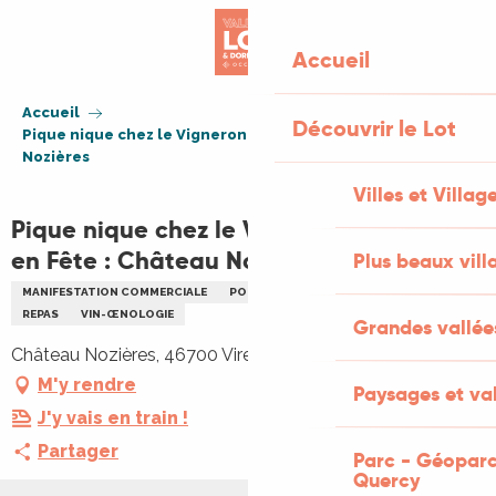
Aller
au
Accueil
contenu
principal
Accueil
Découvrir le Lot
Pique nique chez le Vigneron et Fermes en Fête : Château
Nozières
Villes et Villag
Pique nique chez le Vigneron et Fermes
en Fête : Château Nozières
Plus beaux vill
MANIFESTATION COMMERCIALE
PORTES OUVERTES
ENFANTS
REPAS
VIN-ŒNOLOGIE
Grandes vallée
Château Nozières, 46700 Vire-sur-Lot
M'y rendre
Paysages et val
J'y vais en train !
Partager
Parc - Géoparc
Quercy