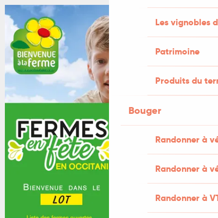
Les vignobles d
Patrimoine
Produits du ter
Bouger
Randonner à v
Randonner à vé
Randonner à V