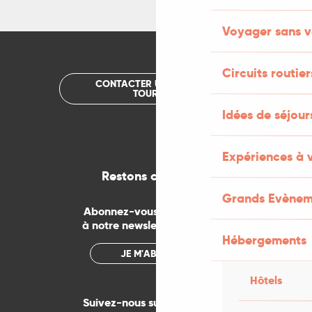
Voyager sans v
Circuits routier
CONTACTER UN OFFICE DE
TOURISME
Idées de séjou
Expériences à 
Restons connectés
Grands Evènem
Abonnez-vous gratuitement
à notre newsletter mensuelle
Hébergements
JE M'ABONNE
Hôtels
Suivez-nous sur les réseaux !