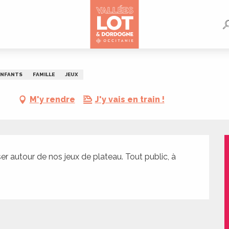
ENFANTS
FAMILLE
JEUX
-
M'y rendre
J'y vais en train !
 autour de nos jeux de plateau. Tout public, à 