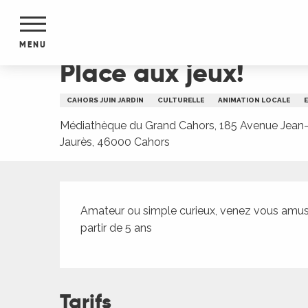
Aller
Accueil
Place aux jeux!
au
contenu
MENU
principal
Place aux jeux!
NTS
MENTS
CAHORS JUIN JARDIN
CULTURELLE
ANIMATION LOCALE
S
URS
Médiathèque du Grand Cahors, 185 Avenue Jean
Jaurès, 46000 Cahors
Description
du Lot
dans
Amateur ou simple curieux, venez vous amuser
s le
partir de 5 ans
e
Tarifs