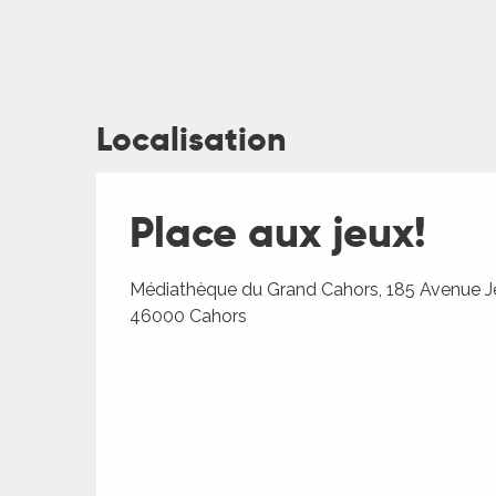
Localisation
ages
Place aux jeux!
es
es
Médiathèque du Grand Cahors, 185 Avenue J
46000 Cahors