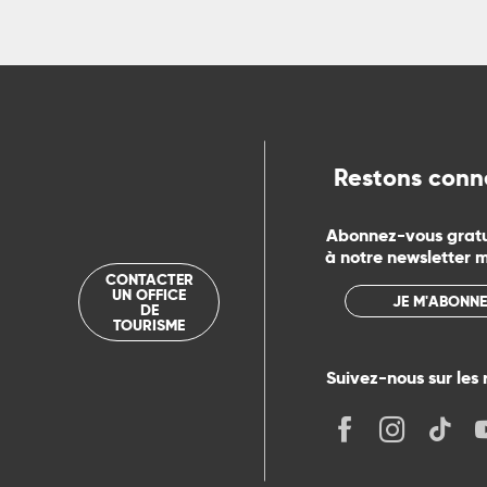
ns
ue
Restons conn
Abonnez-vous grat
à notre newsletter 
CONTACTER
UN OFFICE
JE M'ABONNE
DE
TOURISME
Suivez-nous sur les 
its