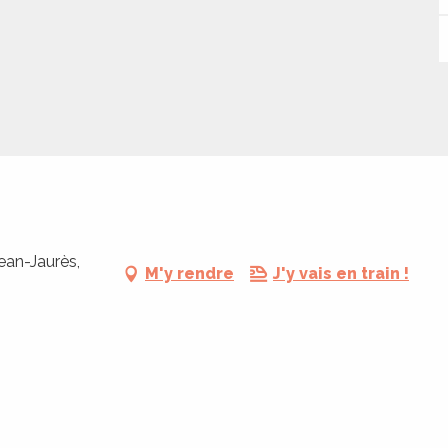
ean-Jaurès,
M'y rendre
J'y vais en train !