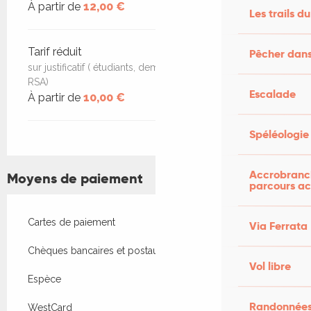
À partir de
12,00 €
Les trails du
Tarif réduit
Pêcher dans
sur justificatif ( étudiants, demandeurs d’emploi,-16 ans,
RSA)
Escalade
À partir de
10,00 €
Spéléologie
Accrobranch
Moyens de paiement
parcours ac
Cartes de paiement
Via Ferrata
Chèques bancaires et postaux
Vol libre
Espèce
Randonnées
WestCard