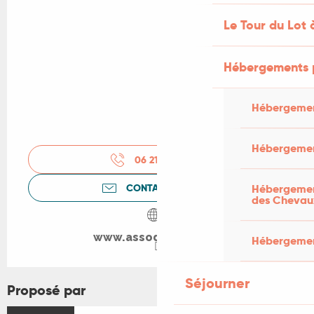
Le Tour du Lot 
Hébergements 
Hébergemen
Hébergemen
06 21 87 43
▒▒
CONTACTEZ-NOUS
Hébergement
des Chevau
www.assodesclous.fr
Hébergement
Séjourner
Proposé par