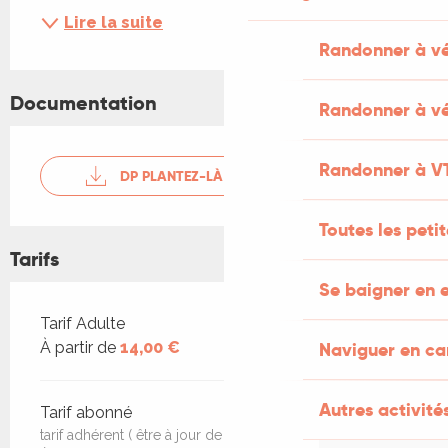
Lire la suite
Randonner à v
Documentation
Randonner à vé
Randonner à V
DP PLANTEZ-LÀ 26
Toutes les peti
Tarifs
Se baigner en e
Tarifs 2026
Tarif Adulte
Naviguer en c
À partir de
14,00 €
Autres activités
Tarif abonné
tarif adhérent ( être à jour de sa cotisation ) : 12€