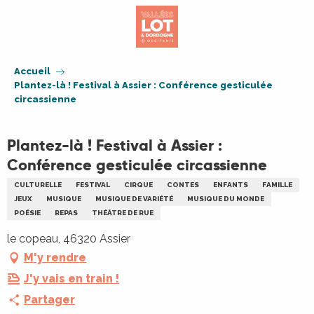
Aller
au
contenu
principal
Accueil
Plantez-là ! Festival à Assier : Conférence gesticulée
circassienne
Plantez-là ! Festival à Assier :
Conférence gesticulée circassienne
CULTURELLE
FESTIVAL
CIRQUE
CONTES
ENFANTS
FAMILLE
JEUX
MUSIQUE
MUSIQUE DE VARIÉTÉ
MUSIQUE DU MONDE
POÉSIE
REPAS
THÉÂTRE DE RUE
le copeau, 46320 Assier
M'y rendre
J'y vais en train !
Partager