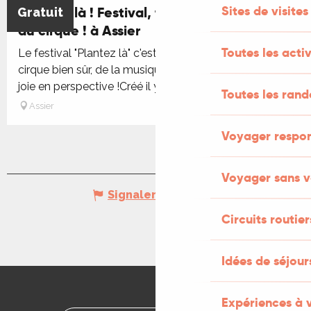
Sites de visites
Plantez-là ! Festival, temps fort des arts
Gratuit
Réservable
du cirque ! à Assier
Toutes les activ
Le festival "Plantez là" c'est des ateliers artistiques, du
cirque bien sûr, de la musique et des arts de rue ! de la
joie en perspective !Créé il y a dix ans, le festival...
Toutes les ran
Assier
Voyager respo
Voyager sans v
Signaler une erreur
Circuits routier
Idées de séjou
Expériences à 