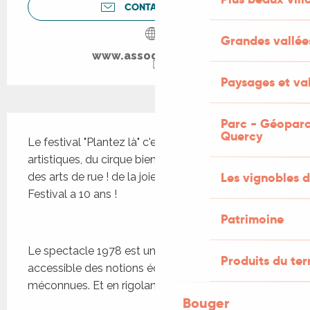
CONTACTEZ-NOUS
Grandes vallée
www.assodesclous.fr
Paysages et val
Description
Parc - Géoparc
Quercy
Le festival "Plantez là" c'est des ateliers 
artistiques, du cirque bien sûr, de la musique et 
Les vignobles d
des arts de rue ! de la joie en perspective ! Le 
Festival a 10 ans !
Patrimoine
Le spectacle 1978 est un pari : celui de rendre 
Produits du ter
accessible des notions économiques, souvent 
méconnues. Et en rigolant ! À la manière des...
Bouger