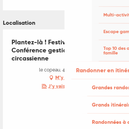
Multi-activi
Localisation
Escape game
Plantez-là ! Festival à Assier :
Top 10 des a
Conférence gesticulée
famille
circassienne
Randonner en itiné
le copeau, 46320 Assier
M'y rendre
J'y vais en train !
Grandes rando
Grands itinérai
Randonnées à c