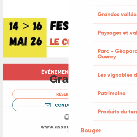
Grandes vallée
Paysages et val
Parc - Géoparc
Quercy
Ouverture et coordonnées
ÉVÉNEMENT TERMINÉ
Les vignobles d
Gratuit
Patrimoine
RÉSERVER
CONTACTEZ-NOUS
Produits du ter
www.assodesclous.fr
Bouger