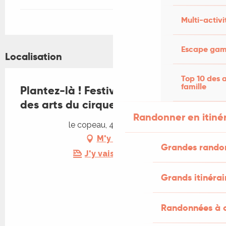
Multi-activi
Escape game
Localisation
Top 10 des a
famille
Plantez-là ! Festival, temps fort
des arts du cirque ! à Assier
Randonner en itiné
le copeau, 46320 Assier
M'y rendre
Grandes rando
J'y vais en train !
Grands itinérai
Randonnées à c