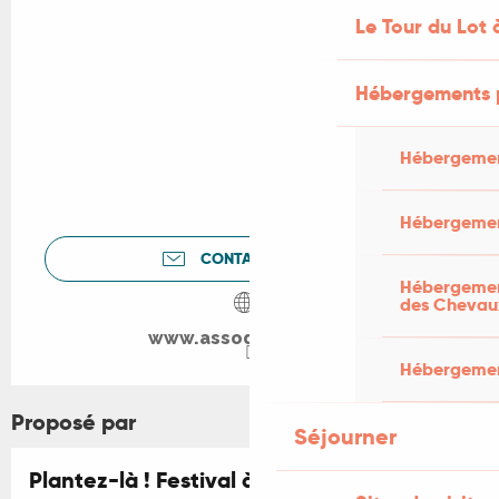
Le Tour du Lot 
Hébergements 
Hébergemen
Hébergemen
CONTACTEZ-NOUS
Hébergement
des Chevau
www.assodesclous.fr
Hébergement
Proposé par
Séjourner
Plantez-là ! Festival à Assier : Conférence
Réservable