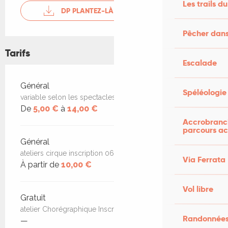
Les trails du
DP PLANTEZ-LÀ 26
Pêcher dans
Tarifs
Escalade
Tarifs 2026
Général
Spéléologie
variable selon les spectacles
De
5,00 €
à
14,00 €
Accrobranch
parcours ac
Général
ateliers cirque inscription 06.11.68.54.46
Via Ferrata
À partir de
10,00 €
Vol libre
Gratuit
atelier Chorégraphique Inscription : 06.11.68.54.46
Randonnées
—