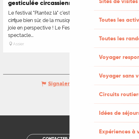
Sites de visites
gesticulée circassienne
Le festival "Plantez là" c'est des ateliers artistiques, du
Toutes les activ
cirque bien sûr, de la musique et des arts de rue ! de la
joie en perspective ! Le Festival a 10 ans !Le
spectacle...
Toutes les ran
Assier
Voyager respo
Voyager sans v
Signaler une erreur
Circuits routier
Idées de séjou
Expériences à 
CONTACTER UN OFFICE DE