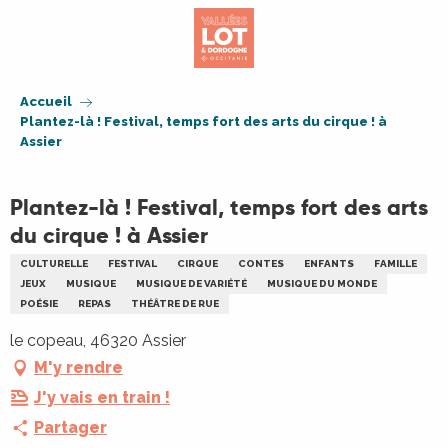
Aller
au
contenu
principal
Accueil
Plantez-là ! Festival, temps fort des arts du cirque ! à
Assier
Plantez-là ! Festival, temps fort des arts
du cirque ! à Assier
CULTURELLE
FESTIVAL
CIRQUE
CONTES
ENFANTS
FAMILLE
JEUX
MUSIQUE
MUSIQUE DE VARIÉTÉ
MUSIQUE DU MONDE
POÉSIE
REPAS
THÉÂTRE DE RUE
le copeau, 46320 Assier
M'y rendre
J'y vais en train !
Partager