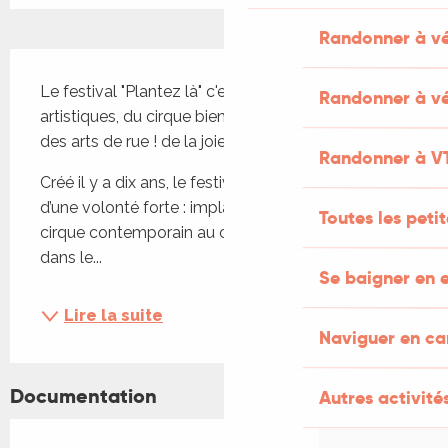
Randonner à v
Description
Le festival "Plantez là" c'est des ateliers 
Randonner à vé
artistiques, du cirque bien sûr, de la musique et 
des arts de rue ! de la joie en perspective !
Randonner à V
Créé il y a dix ans, le festival Plantez-là est né 
d’une volonté forte : implanter un festival de 
Toutes les peti
cirque contemporain au cœur d’un territoire rural, 
dans le...
Se baigner en e
Lire la suite
Naviguer en c
Documentation
Autres activités