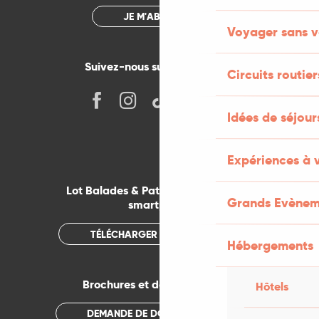
JE M'ABONNE
Voyager sans v
Suivez-nous sur les réseaux !
Circuits routier
Idées de séjou
Expériences à 
Lot Balades & Patrimoines sur votre
Grands Evènem
smartphone
TÉLÉCHARGER L'APPLICATION
Hébergements
Brochures et documentations
Hôtels
DEMANDE DE DOCUMENTATION