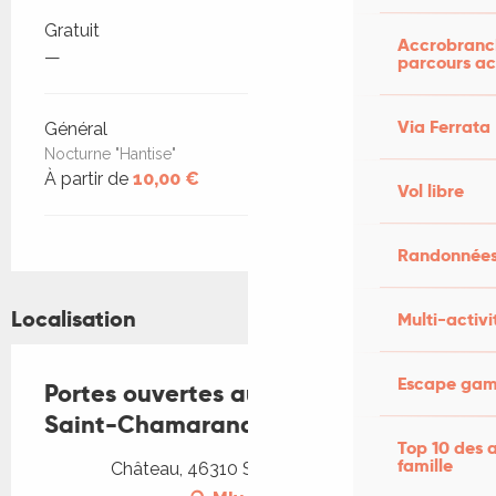
Tarifs 2026
Gratuit
Accrobranch
—
parcours ac
Via Ferrata
Général
Nocturne "Hantise"
À partir de
10,00 €
Vol libre
Randonnées
Localisation
Multi-activi
Escape game
Portes ouvertes au château de
Saint-Chamarand
Top 10 des a
famille
Château, 46310 Saint-Chamarand