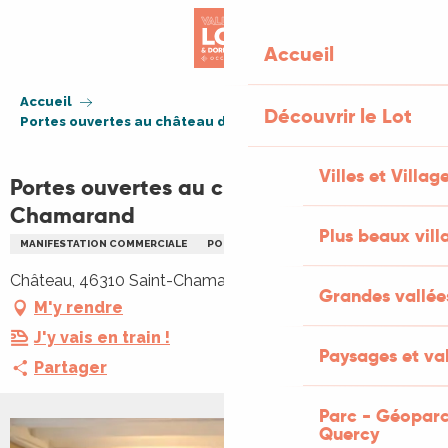
Aller
au
Accueil
contenu
principal
Accueil
Découvrir le Lot
Portes ouvertes au château de Saint-Chamarand
Villes et Villag
Portes ouvertes au château de Saint-
Chamarand
Plus beaux vill
MANIFESTATION COMMERCIALE
PORTES OUVERTES
FAMILLE
JEUX
Château, 46310 Saint-Chamarand
Grandes vallée
M'y rendre
J'y vais en train !
Paysages et val
Partager
Parc - Géoparc
Quercy