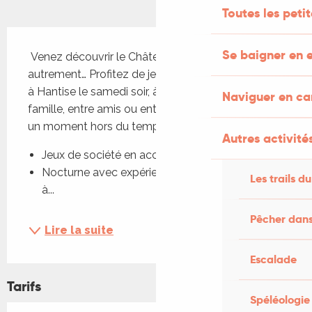
Toutes les peti
Description
Se baigner en e
 Venez découvrir le Château de Saint-Chamarand 
autrement… Profitez de jeux de société, participez 
à Hantise le samedi soir, à la nuit tombée.... En 
Naviguer en c
famille, entre amis ou entre curieux… venez vivre 
un moment hors du temps !
Autres activités
Jeux de société en accès libre
Nocturne avec expérience “Hantise” (Samedi, 
Les trails du
à...
Pêcher dans
Lire la suite
Escalade
Tarifs
Spéléologie