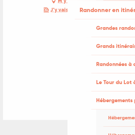
M'y rendre
Randonner en itiné
J'y vais en train !
Grandes rando
Grands itinérai
Randonnées à c
Le Tour du Lot 
Hébergements 
Hébergemen