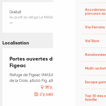
Accrobranch
Tarifs 2026
Gratuit
parcours ac
Au profit du refuge Le MASAQ
—
Via Ferrata
Vol libre
Localisation
Randonnées
Portes ouvertes du refuge de
Figeac
Multi-activi
Refuge de Figeac (MASAQ), 68 impasse du Mas
de la Croix, 46100 Fig, 46100 Figeac
Escape game
M'y rendre
J'y vais en train !
Top 10 des a
famille