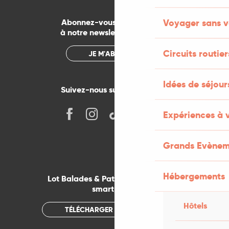
Voyager sans v
Abonnez-vous gratuitement
à notre newsletter mensuelle
Circuits routier
JE M'ABONNE
Idées de séjou
Suivez-nous sur les réseaux !
Expériences à 
Grands Evènem
Hébergements
Lot Balades & Patrimoines sur votre
smartphone
Hôtels
TÉLÉCHARGER L'APPLICATION