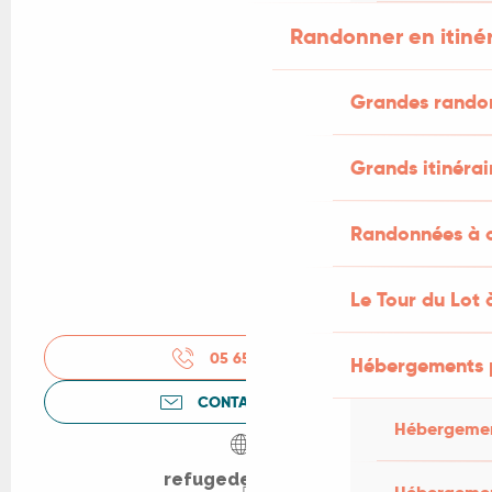
Randonner en itiné
Grandes rando
Grands itinérai
Randonnées à c
Le Tour du Lot 
05 65 34 19
▒▒
Hébergements 
CONTACTEZ-NOUS
Hébergemen
refugedefigeac.fr