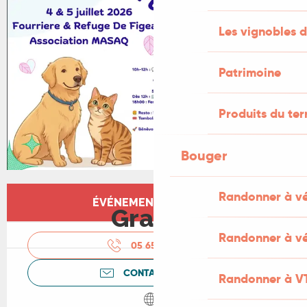
Les vignobles d
Patrimoine
Produits du ter
Bouger
Ouverture et coordonnées
Randonner à v
ÉVÉNEMENT TERMINÉ
Gratuit
Randonner à vé
05 65 34 19
▒▒
CONTACTEZ-NOUS
Randonner à V