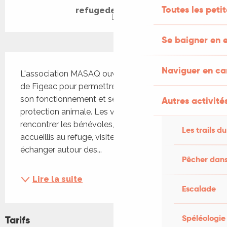
Toutes les peti
refugedefigeac.fr
Se baigner en e
Description
Naviguer en c
L'association MASAQ ouvre les portes du refuge 
de Figeac pour permettre au public de découvrir 
son fonctionnement et ses missions de 
Autres activités
protection animale. Les visiteurs pourront 
rencontrer les bénévoles, découvrir les animaux 
Les trails du
accueillis au refuge, visiter les installations et 
échanger autour des...
Pêcher dans
Lire la suite
Escalade
Spéléologie
Tarifs