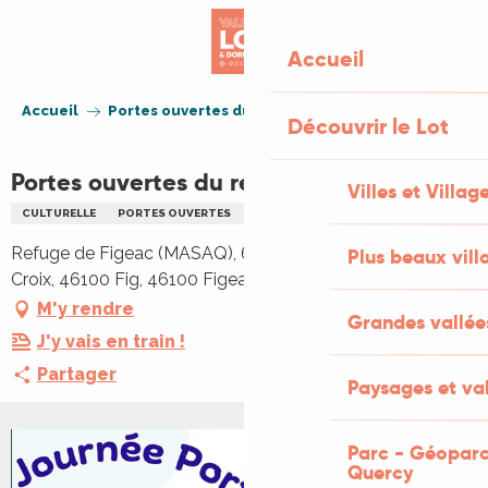
Aller
au
Accueil
contenu
principal
Accueil
Portes ouvertes du refuge de Figeac
Découvrir le Lot
Portes ouvertes du refuge de Figeac
Villes et Villag
CULTURELLE
PORTES OUVERTES
ANIMAUX
FAMILLE
Refuge de Figeac (MASAQ), 68 impasse du Mas de la
Plus beaux vill
Croix, 46100 Fig, 46100 Figeac
M'y rendre
Grandes vallée
J'y vais en train !
Partager
Paysages et val
Parc - Géoparc
Quercy