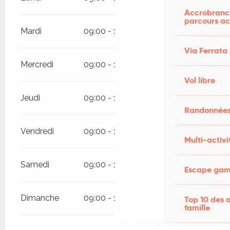
Accrobranch
parcours ac
Mardi
09:00 - 19:00
09:00 - 19:00
Via Ferrata
Mercredi
09:00 - 19:00
09:00 - 19:00
Vol libre
Jeudi
09:00 - 19:00
09:00 - 19:00
Randonnées
Vendredi
09:00 - 19:00
09:00 - 19:00
Multi-activi
Samedi
09:00 - 19:00
09:00 - 19:00
Escape game
Dimanche
09:00 - 19:00
09:00 - 19:00
Top 10 des a
famille