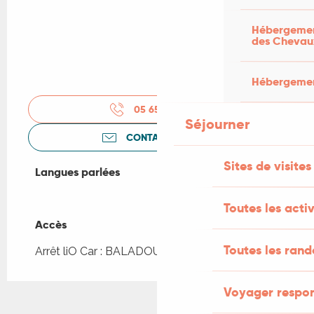
Hébergement
des Chevau
Hébergement
05 65 27 20
▒▒
Séjourner
CONTACTEZ-NOUS
Sites de visites
Langues parlées
Langues parlées
Toutes les activ
Accès
Accès
Toutes les ran
Arrêt liO Car : BALADOU - Bourg à 3km
Voyager respo