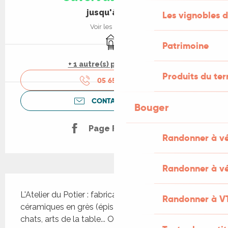
jusqu'à 19:00
Les vignobles d
Voir les horaires
Jeux pour enfants / Espace jeux
Patrimoine
+ 1 autre(s) prestation(s)
Produits du ter
05 65 27 20
▒▒
CONTACTEZ-NOUS
Bouger
Page Facebook
Randonner à v
Randonner à vé
Description
L'Atelier du Potier : fabrication et expo-vente de 
Randonner à V
céramiques en grès (épis de faîtage, vasques, 
chats, arts de la table... Ouvert toute l'année.