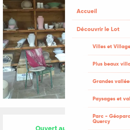
Accueil
Découvrir le Lot
Villes et Villag
Plus beaux vill
Grandes vallée
Paysages et val
Parc - Géoparc
Ouverture et coordonnées
Quercy
Ouvert aujourd'hui