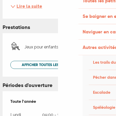
Toutes les peti
Lire la suite
Se baigner en e
Prestations
Naviguer en c
Autres activités
Jeux pour enfants / Espace jeux
Les trails du
AFFICHER TOUTES LES PRESTATIONS
Pêcher dans
Périodes d'ouverture
Escalade
Toute l'année
Toute l'année
Spéléologie
Lundi
09:00 - 19:00
09:00 - 19:00