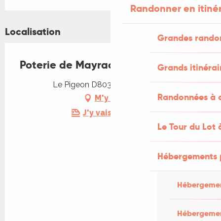
Randonner en itiné
Localisation
Grandes rando
Poterie de Mayrac
Grands itinérai
Le Pigeon D803, 46200 Mayrac
Randonnées à c
M'y rendre
J'y vais en train !
Le Tour du Lot 
Hébergements 
Hébergemen
Hébergemen