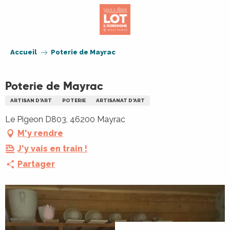
Aller
au
contenu
principal
Accueil
Poterie de Mayrac
Poterie de Mayrac
ARTISAN D'ART
POTERIE
ARTISANAT D'ART
Le Pigeon D803, 46200 Mayrac
M'y rendre
J'y vais en train !
Partager