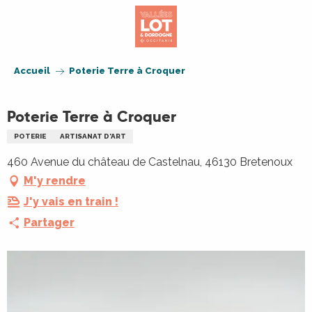
Aller
au
contenu
principal
Accueil
Poterie Terre à Croquer
Poterie Terre à Croquer
POTERIE
ARTISANAT D'ART
460 Avenue du château de Castelnau, 46130 Bretenoux
M'y rendre
J'y vais en train !
Partager