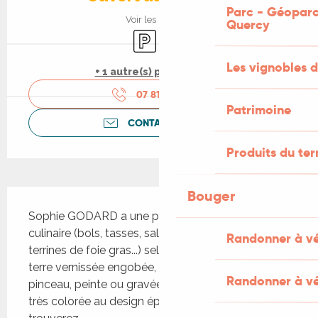
Parc - Géoparc
Voir les horaires
Quercy
Parking
Animaux acceptés
Les vignobles d
+ 1 autre(s) prestation(s)
07 81 47 53
▒▒
Patrimoine
CONTACTEZ-NOUS
Produits du ter
Bouger
Description
Sophie GODARD a une production utilitaire et 
culinaire (bols, tasses, saladiers, plats à tarte, 
Randonner à v
terrines de foie gras...) selon la technique de la 
terre vernissée engobée, décorée en aplat au 
Randonner à vé
pinceau, peinte ou gravée. C'est une production 
très colorée au design épuré. Coté jardin, vous 