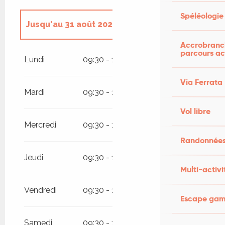
Spéléologie
Jusqu'au
31 août 2026
Accrobranch
parcours ac
Du
5 janvier 2026
au
27 juin 2026
Lundi
09:30 - 13:00
14:00 - 19:00
Du
1 septembre 2026
au
24
Via Ferrata
décembre 2026
Mardi
09:30 - 13:00
14:00 - 19:00
Vol libre
Mercredi
09:30 - 13:00
14:00 - 19:00
Randonnées
Jeudi
09:30 - 13:00
14:00 - 19:00
Multi-activi
Vendredi
09:30 - 13:00
14:00 - 19:00
Escape game
Samedi
09:30 - 13:00
14:00 - 19:00