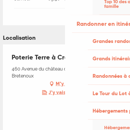
Top 10 des a
famille
Randonner en itiné
Localisation
Grandes rando
Poterie Terre à Croquer
Grands itinérai
460 Avenue du château de Castelnau, 46130
Randonnées à c
Bretenoux
M'y rendre
J'y vais en train !
Le Tour du Lot 
Hébergements 
Hébergemen