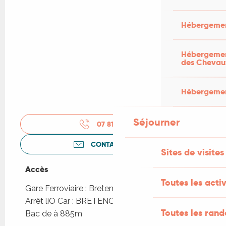
Hébergemen
Hébergement
des Chevau
Hébergement
Séjourner
07 81 47 53
▒▒
CONTACTEZ-NOUS
Sites de visites
Accès
Accès
Toutes les activ
Gare Ferroviaire : Bretenoux-Biars à 3km
Arrêt liO Car : BRETENOUX - Bourg Parking
Toutes les ran
Bac de à 885m