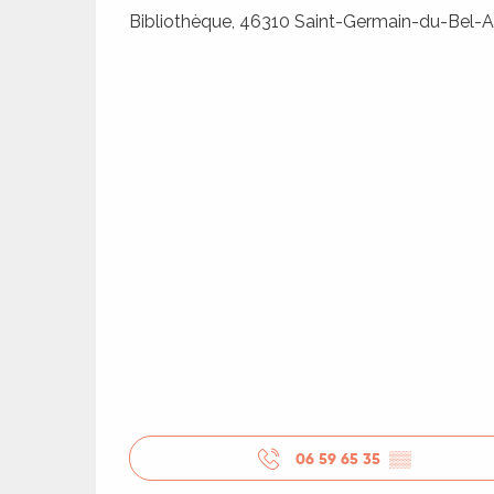
ages
Bibliothèque, 46310 Saint-Germain-du-Bel-A
es
es
06 59 65 35
▒▒