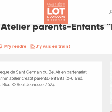
fants ''Immersion Marine''
: Atelier parents-Enfants 
M'y rendre
J'y vais en train !
èque de Saint Germain du Bel Air en partenariat 
e", atelier créatif parents/enfants (0-6 ans), 
e Ricq, © Seuil Jeunesse, 2024.