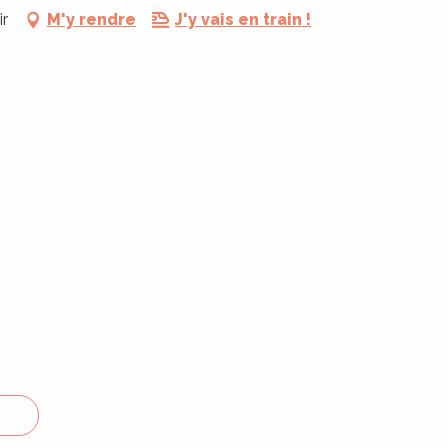
ir
M'y rendre
J'y vais en train !