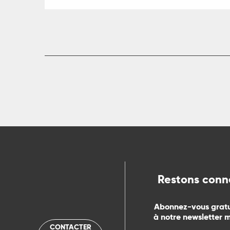
R
ts
rs
ns
Restons conn
ue
Abonnez-vous grat
à notre newsletter 
CONTACTER