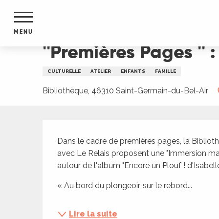
Aller
Accueil
''Premières Pages '' : Atelier parents-En
au
contenu
MENU
principal
''Premières Pages '' 
NTS
MENTS
CULTURELLE
ATELIER
ENFANTS
FAMILLE
S
URS
Bibliothèque, 46310 Saint-Germain-du-Bel-Air
Description
du Lot
Dans le cadre de premières pages, la Biblioth
dans
avec Le Relais proposent une "Immersion marin
s le
autour de l'album "Encore un Plouf ! d'Isabell
« Au bord du plongeoir, sur le rebord...
e
Lire la suite