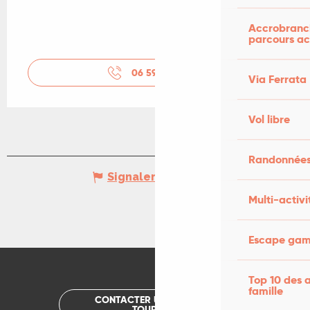
Accrobranch
parcours ac
06 59 65 35
▒▒
Via Ferrata
Vol libre
Randonnées
Signaler une erreur
Multi-activi
Escape game
Top 10 des a
famille
CONTACTER UN OFFICE DE
TOURISME