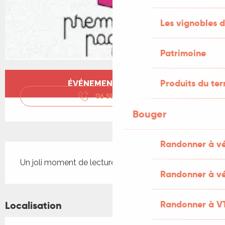
Les vignobles d
Patrimoine
Ouverture et coordonnées
Produits du ter
ÉVÉNEMENT TERMINÉ
06 59 65 35
▒▒
Bouger
Randonner à v
Description
Un joli moment de lecture tous ensemble!
Randonner à vé
Randonner à V
Localisation