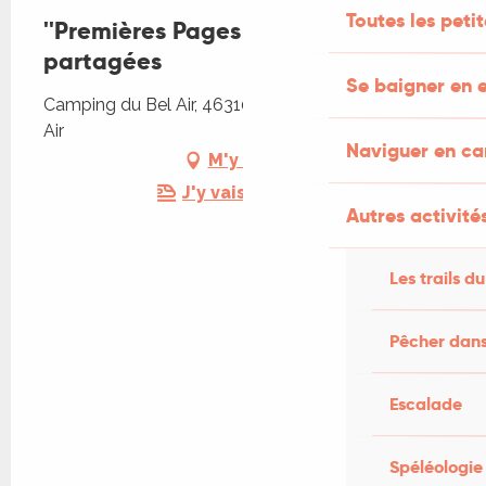
Toutes les peti
''Premières Pages '' : Lectures
partagées
Se baigner en e
Camping du Bel Air, 46310 Saint-Germain-du-Bel-
Air
Naviguer en c
M'y rendre
J'y vais en train !
Autres activités
Les trails du
Pêcher dans
Escalade
Spéléologie