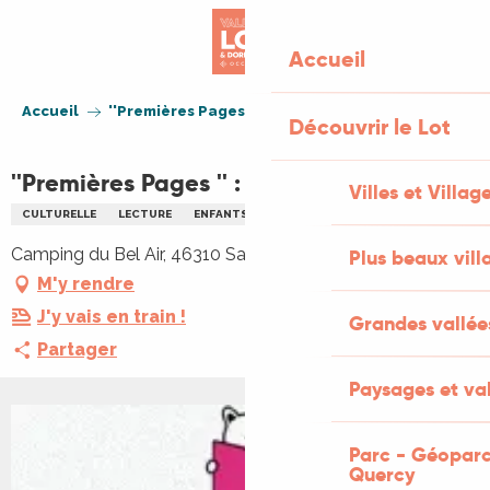
Aller
au
Accueil
contenu
principal
Accueil
''Premières Pages '' : Lectures partagées
Découvrir le Lot
''Premières Pages '' : Lectures partagées
Villes et Villag
CULTURELLE
LECTURE
ENFANTS
Camping du Bel Air, 46310 Saint-Germain-du-Bel-Air
Plus beaux vill
M'y rendre
J'y vais en train !
Grandes vallée
Partager
Paysages et val
Parc - Géoparc
Quercy